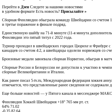
Перейти в
Дзен
Следите за нашими новостями
в удобном формате Есть новость?
Присылайте »
Сборная Финляндии обыграла команду Швейцарии со счетом 1:0
и третье поражение в финале подряд.
Единственную шайбу на 71-й минуте (11-я минута дополнитель
Финляндии это пятый титул с 2022 года.
Турнир проходил в швейцарских городах Цюрихе и Фрибуре с 1
канадцев со счетом 4:2, а швейцарцы одолели норвежцев со сче
Бронзовые медали завоевала сборная Норвегии, обыграв в матче
Сборные России и Белоруссии не допустили к участию в чемпи
сборные Великобритании и Италии.
Как ранее писал 5-tv.ru, Международная федерация хоккея ан
отмечается, что представленные ранее сведения не содержали 
Еще больше новостей — у Пятого канала в мессенджере МАКС
Финляндия Хоккей Швейцария +18° 765 мм рт. ст.
64% 71.02
-0.35 82.64