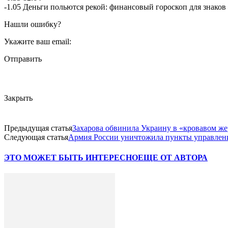
-1.05 Деньги польются рекой: финансовый гороскоп для знако
Нашли ошибку?
Укажите ваш email:
Отправить
Закрыть
Предыдущая статья
Захарова обвинила Украину в «кровавом ж
Следующая статья
Армия России уничтожила пункты управлен
ЭТО МОЖЕТ БЫТЬ ИНТЕРЕСНО
ЕЩЕ ОТ АВТОРА