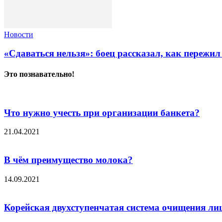
Новости
«Сдаваться нельзя»: боец рассказал, как пережил
Это познавательно!
Что нужно учесть при организации банкета?
21.04.2021
В чём преимущество молока?
14.09.2021
Корейская двухступенчатая система очищения ли