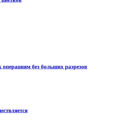
 операциям без больших разрезов
ествляется