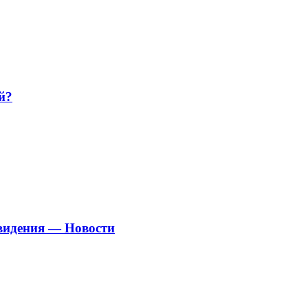
й?
евидения — Новости