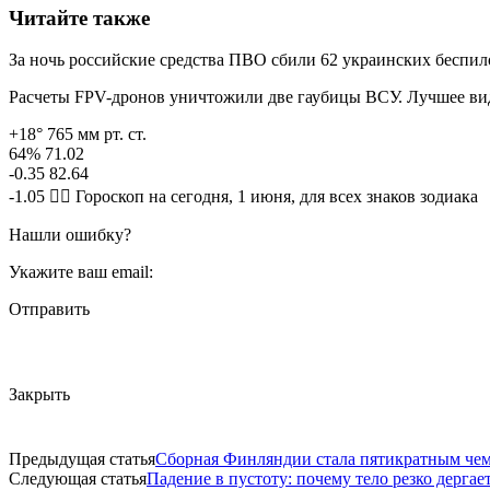
Читайте также
За ночь российские средства ПВО сбили 62 украинских беспи
Расчеты FPV-дронов уничтожили две гаубицы ВСУ. Лучшее ви
+18° 765 мм рт. ст.
64% 71.02
-0.35 82.64
-1.05 🧙‍♀ Гороскоп на сегодня, 1 июня, для всех знаков зодиака
Нашли ошибку?
Укажите ваш email:
Отправить
Закрыть
Предыдущая статья
Сборная Финляндии стала пятикратным че
Следующая статья
Падение в пустоту: почему тело резко дергае