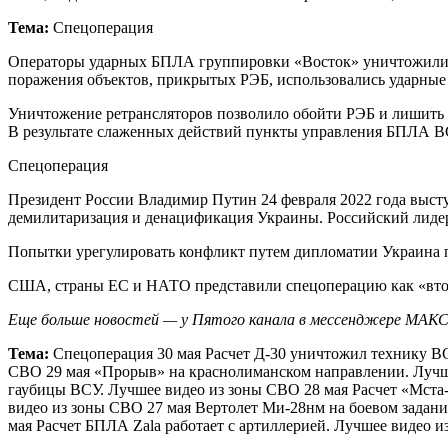
Тема:
Спецоперация
Операторы ударных БПЛА группировки «Восток» уничтожили п
поражения объектов, прикрытых РЭБ, использовались ударные
Уничтожение ретрансляторов позволило обойти РЭБ и лишить
В результате слаженных действий пункты управления БПЛА В
Спецоперация
Президент России Владимир Путин 24 февраля 2022 года высту
демилитаризация и денацификация Украины. Российский лиде
Попытки урегулировать конфликт путем дипломатии Украина п
США, страны ЕС и НАТО представили спецоперацию как «втор
Еще больше новостей — у Пятого канала в мессенджере МАК
Тема:
Спецоперация 30 мая Расчет Д-30 уничтожил технику ВС
СВО 29 мая «Прорыв» на краснолиманском направлении. Лучше
гаубицы ВСУ. Лучшее видео из зоны СВО 28 мая Расчет «Мста
видео из зоны СВО 27 мая Вертолет Ми-28нм на боевом задан
мая Расчет БПЛА Zala работает с артиллерией. Лучшее видео