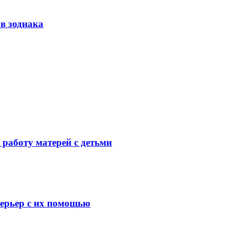
ов зодиака
 работу матерей с детьми
терьер с их помощью