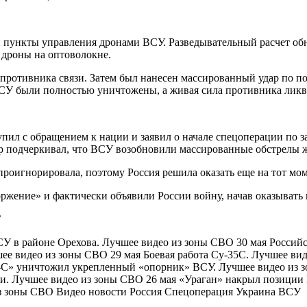
ункты управления дронами ВСУ. Разведывательный расчет обн
 дроны на оптоволокне.
 противника связи. Затем был нанесен массированный удар по
СУ были полностью уничтожены, а живая сила противника ликв
пил с обращением к нации и заявил о начале спецоперации по з
р подчеркивал, что ВСУ возобновили массированные обстрелы 
роигнорировала, поэтому Россия решила оказать еще на тот м
жение» и фактически объявили России войну, начав оказывать
С
У в районе Орехова. Лучшее видео из зоны СВО 30 мая Российс
е видео из зоны СВО 29 мая Боевая работа Су-35С. Лучшее ви
-С» уничтожил укрепленный «опорник» ВСУ. Лучшее видео из з
ии. Лучшее видео из зоны СВО 26 мая «Ураган» накрыл позиции
 из зоны СВО Видео новости Россия Спецоперация Украина ВСУ