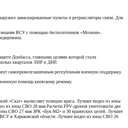
аружил замаскированные пункты и ретрансляторы связи. Для
 позициям ВСУ с помощью беспилотников «Молния».
идирована.
ащите Донбасса, главными целями которой стали
жилых кварталов ЛНР и ДНР.
омент самопровозглашенным республикам военную поддержку.
 военную помощь киевскому режиму.
кий «Скат» вычисляет позиции врага. Лучшее видео из зоны
део из зоны СВО 28 мая Расчеты FPV-дронов уничтожили две
оны СВО 27 мая ЗРК «Бук-М2» и 30 вражеских целей. Лучшее
 ВСУ в Харьковской области. Лучшее видео из зоны СВО 26