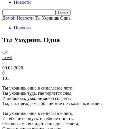
Новости
Домой
Новости
Ты Уходишь Одна
Новости
Ты Уходишь Одна
От
mavit
-
09.02.2026
0
131
Ты уходишь одна в синеглазое лето,
Ты уходишь туда, где теряется след.
И любовью, увы, не моею согрета,
Ты, как прежде,» люблю» мне не скажешь в ответ.
Ты уходишь одна в синеглазое лето,-
И тебя не вернуть, и тебя не понять,-
Оставляя меня видеть сны до рассвета,
Снова и снова верить и ждать.