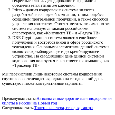
секретные ключи. Декодирование информации
обеспечивается этими же ключами.
Irdeto – данная кодировочная система является
разработкой голландской компании, занимающейся
созданием программной продукции, а также способов
управления контентом. Стоит заметить, что именно эта
система используется такими российскими
операторами, как «Континент ТВ» и «Радуга ТВ».
DRE Crypt – данная система является еще более
популярной и востребованной в сфере российского
телевидения. Основными элементами данной системы
являются скремблирующее и дескремблирующее
устройство. На сегодняшний день данной системой
кодирования пользуется такая известная компания, как
«Триколор ТВ».
Мы перечислили лишь некоторые системы кодирования
спутникового телевидения, однако на сегодняшний день
существуют также альтернативные варианты.
Предыдущая статья
Названы самые дорогие железнодорожные
билеты в России на Новый год
Следующая статья
Толстовка: вчера, сегодня, завтра