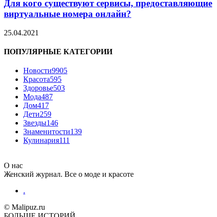
Для кого существуют сервисы, предоставляющие
виртуальные номера онлайн?
25.04.2021
ПОПУЛЯРНЫЕ КАТЕГОРИИ
Новости
9905
Красота
595
Здоровье
503
Мода
487
Дом
417
Дети
259
Звезды
146
Знаменитости
139
Кулинария
111
О нас
Женский журнал. Все о моде и красоте
.
© Malipuz.ru
БОЛЬШЕ ИСТОРИЙ