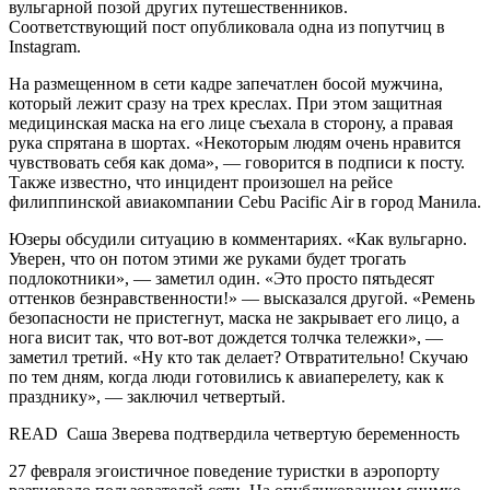
вульгарной позой других путешественников.
Соответствующий пост опубликовала одна из попутчиц в
Instagram.
На размещенном в сети кадре запечатлен босой мужчина,
который лежит сразу на трех креслах. При этом защитная
медицинская маска на его лице съехала в сторону, а правая
рука спрятана в шортах. «Некоторым людям очень нравится
чувствовать себя как дома», — говорится в подписи к посту.
Также известно, что инцидент произошел на рейсе
филиппинской авиакомпании Cebu Pacific Air в город Манила.
Юзеры обсудили ситуацию в комментариях. «Как вульгарно.
Уверен, что он потом этими же руками будет трогать
подлокотники», — заметил один. «Это просто пятьдесят
оттенков безнравственности!» — высказался другой. «Ремень
безопасности не пристегнут, маска не закрывает его лицо, а
нога висит так, что вот-вот дождется толчка тележки», —
заметил третий. «Ну кто так делает? Отвратительно! Скучаю
по тем дням, когда люди готовились к авиаперелету, как к
празднику», — заключил четвертый.
READ Саша Зверева подтвердила четвертую беременность
27 февраля эгоистичное поведение туристки в аэропорту