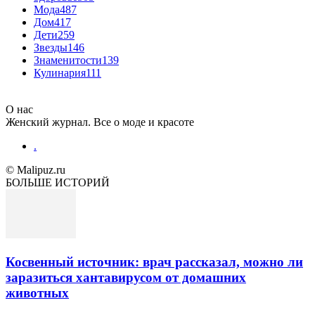
Мода
487
Дом
417
Дети
259
Звезды
146
Знаменитости
139
Кулинария
111
О нас
Женский журнал. Все о моде и красоте
.
© Malipuz.ru
БОЛЬШЕ ИСТОРИЙ
Косвенный источник: врач рассказал, можно ли
заразиться хантавирусом от домашних
животных