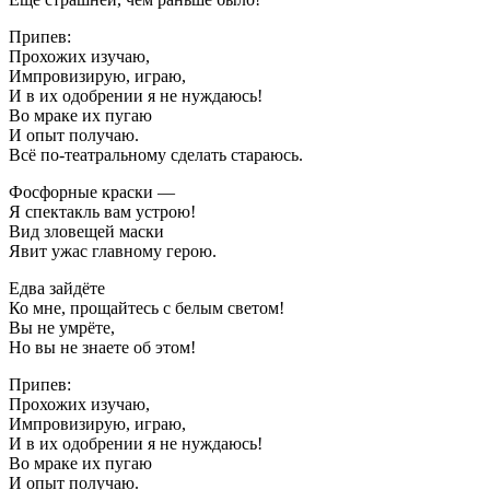
Припев:
Прохожих изучаю,
Импровизирую, играю,
И в их одобрении я не нуждаюсь!
Во мраке их пугаю
И опыт получаю.
Всё по-театральному сделать стараюсь.
Фосфорные краски —
Я спектакль вам устрою!
Вид зловещей маски
Явит ужас главному герою.
Едва зайдёте
Ко мне, прощайтесь с белым светом!
Вы не умрёте,
Но вы не знаете об этом!
Припев:
Прохожих изучаю,
Импровизирую, играю,
И в их одобрении я не нуждаюсь!
Во мраке их пугаю
И опыт получаю.