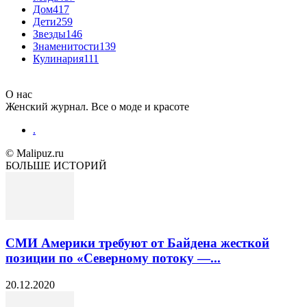
Дом
417
Дети
259
Звезды
146
Знаменитости
139
Кулинария
111
О нас
Женский журнал. Все о моде и красоте
.
© Malipuz.ru
БОЛЬШЕ ИСТОРИЙ
СМИ Америки требуют от Байдена жесткой
позиции по «Северному потоку —...
20.12.2020