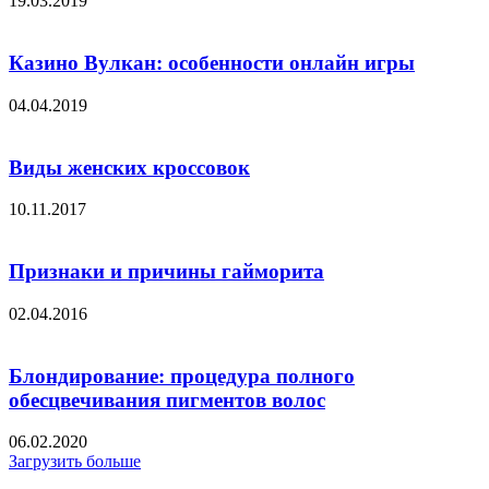
19.03.2019
Казино Вулкан: особенности онлайн игры
04.04.2019
Виды женских кроссовок
10.11.2017
Признаки и причины гайморита
02.04.2016
Блондирование: процедура полного
обесцвечивания пигментов волос
06.02.2020
Загрузить больше