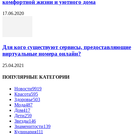
комфортной жизни и уютного дома
17.06.2020
Для кого существуют сервисы, предоставляющие
виртуальные номера онлайн?
25.04.2021
ПОПУЛЯРНЫЕ КАТЕГОРИИ
Новости
9919
Красота
595
Здоровье
503
Мода
487
Дом
417
Дети
259
Звезды
146
Знаменитости
139
Кулинария
111