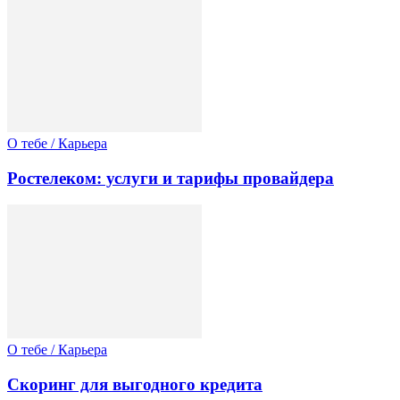
О тебе / Карьера
Ростелеком: услуги и тарифы провайдера
О тебе / Карьера
Скоринг для выгодного кредита