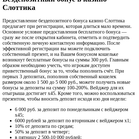
Слоттика
Предоставление бездепозитного бонуса казино Слоттика
предлагает при регистрации, которая длиться мало времени.
Основное условие предоставления бесплатного бонуса —
сразу же после открытия кабинета, отметить и подтвердить
собственную личную контактную информацию. После
эффективной регистрации вы можете подключить
собственный презент, и на Вашем бонусном кошельке
возникнут бесплатные бонусы на суммы 300 руб. Главным
образом необходимо учесть, что игрокам доступен
приветственный бонус за то, чтобы пополнить счёт. При
первых 3 депозитах, пополнив собственный кошелек
размером около 1 500 до 5 000 руб., можете получить новые
бонусы за депозиты на сумму 100-200%. Вейджер для их
отыгрыша достигает х45. Кроме того, можно воспользоваться
презентом, чтобы вносить депозит исходя изо дня недели:
6 000 руб. за депозит по понедельникам с вейджером
х45;
6000 рублей за депозит по вторникам с вейджером х1;
10% от депозита по средам;
50% за депозит в четверг;
в пятницу 2 500-10 000 рублей;