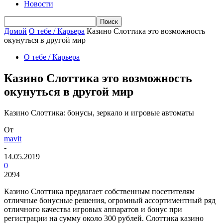
Новости
Домой
О тебе / Карьера
Казино Слоттика это возможность
окунуться в другой мир
О тебе / Карьера
Казино Слоттика это возможность
окунуться в другой мир
Казино Слоттика: бонусы, зеркало и игровые автоматы
От
mavit
-
14.05.2019
0
2094
Казино Слоттика предлагает собственным посетителям
отличные бонусные решения, огромный ассортиментный ряд
отличного качества игровых аппаратов и бонус при
регистрации на сумму около 300 рублей. Слоттика казино