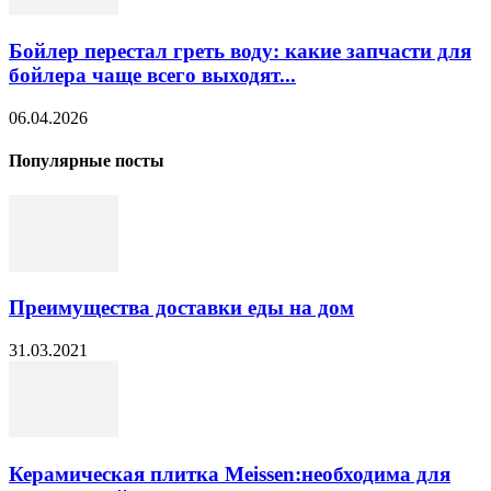
Бойлер перестал греть воду: какие запчасти для
бойлера чаще всего выходят...
06.04.2026
Популярные посты
Преимущества доставки еды на дом
31.03.2021
Керамическая плитка Meissen:необходима для