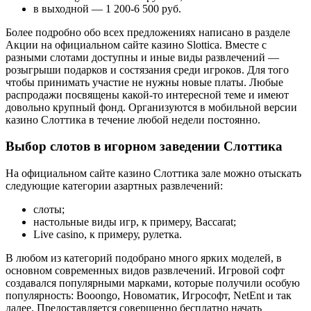
в выходной — 1 200-6 500 руб.
Более подробно обо всех предложениях написано в разделе
Акции на официальном сайте казино Slottica. Вместе с
разными слотами доступны и иные виды развлечений —
розыгрыши подарков и состязания среди игроков. Для того
чтобы принимать участие не нужны новые платы. Любые
распродажи посвящены какой-то интересной теме и имеют
довольно крупный фонд. Организуются в мобильной версии
казино Слоттика в течение любой недели постоянно.
Выбор слотов в игорном заведении Слоттика
На официальном сайте казино Слоттика зале можно отыскать
следующие категории азартных развлечений:
слоты;
настольные виды игр, к примеру, Baccarat;
Live casino, к примеру, рулетка.
В любом из категорий подобрано много ярких моделей, в
основном современных видов развлечений. Игровой софт
создавался популярными марками, которые получили особую
популярность: Booongo, Новоматик, Игрософт, NetEnt и так
далее. Предоставляется совершенно бесплатно начать