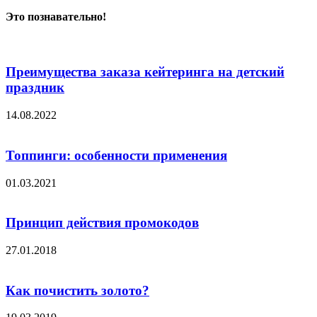
Это познавательно!
Преимущества заказа кейтеринга на детский
праздник
14.08.2022
Топпинги: особенности применения
01.03.2021
Принцип действия промокодов
27.01.2018
Как почистить золото?