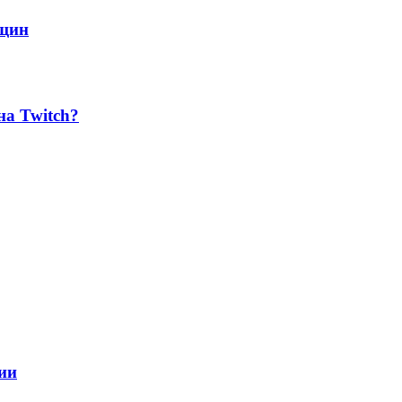
нщин
на Twitch?
нии