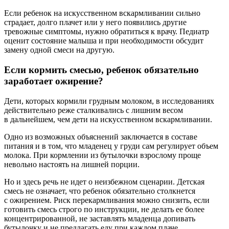
Если ребенок на искусственном вскармливании сильно
страдает, долго плачет или у него появились другие
тревожные симптомы, нужно обратиться к врачу. Педиатр
оценит состояние малыша и при необходимости обсудит
замену одной смеси на другую.
Если кормить смесью, ребенок обязательно
заработает ожирение?
Дети, которых кормили грудным молоком, в исследованиях
действительно реже сталкивались с лишним весом
в дальнейшем, чем дети на искусственном вскармливании.
Одно из возможных объяснений заключается в составе
питания и в том, что младенец у груди сам регулирует объем
молока. При кормлении из бутылочки взрослому проще
невольно настоять на лишней порции.
Но и здесь речь не идет о неизбежном сценарии. Детская
смесь не означает, что ребенок обязательно столкнется
с ожирением. Риск перекармливания можно снизить, если
готовить смесь строго по инструкции, не делать ее более
концентрированной, не заставлять младенца допивать
бутылочку и не предлагать еду при каждом плаче.