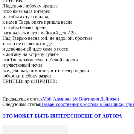
ПРИПЕВ:
/Надень-ка юбочку вразрез,
чтоб вызывала интерес
и чтобы ахнула шпана,
к нам в Тверь опять пришла весна
и чтобы белая сирень
раскрылась в этот майский день/ 2р
Над Тверью весна (ой, не надо, ой, бростье)
такую не сышешь нигде
и девочка-пай идет сама в гости
к жигану на встречу судьбе
вся Тверь захмелела от белой сирени
и участковый исчез
все девочки, помнишь, в тот вечер надели
юбчонки и сбоку разрез
ПРИПЕВ: пр-ш ПРИПЕВ:
Предыдущая статья
Мой Адмирал (& Виктория Дайнеко)
Следующая статья
Назван собственник хостела в Балашихе, где
ЭТО МОЖЕТ БЫТЬ ИНТЕРЕСНО
ЕЩЕ ОТ АВТОРА