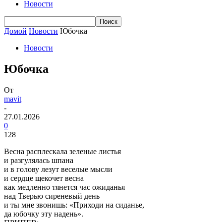
Новости
Домой
Новости
Юбочка
Новости
Юбочка
От
mavit
-
27.01.2026
0
128
Весна расплескала зеленые листья
и разгулялась шпана
и в голову лезут веселые мысли
и сердце щекочет весна
как медленно тянется час ожиданья
над Тверью сиреневый день
и ты мне звонишь: «Приходи на сиданье,
да юбочку эту надень».