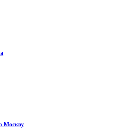
ра
а Москву