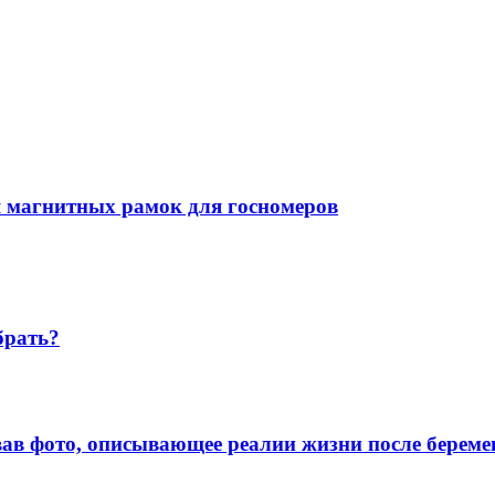
я магнитных рамок для госномеров
брать?
в фото, описывающее реалии жизни после береме