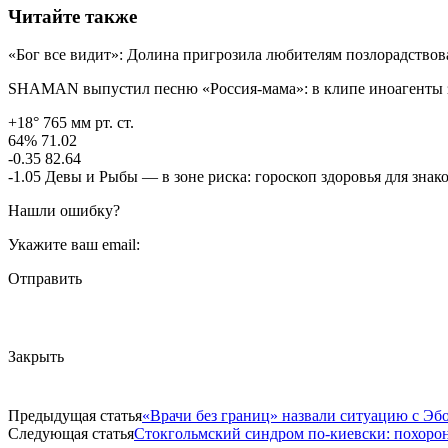
Читайте также
«Бог все видит»: Долина пригрозила любителям позлорадствов
SHAMAN выпустил песню «Россия-мама»: в клипе иноагенты з
+18° 765 мм рт. ст.
64% 71.02
-0.35 82.64
-1.05 Девы и Рыбы — в зоне риска: гороскоп здоровья для зна
Нашли ошибку?
Укажите ваш email:
Отправить
Закрыть
Предыдущая статья
«Врачи без границ» назвали ситуацию с Эб
Следующая статья
Стокгольмский синдром по-киевски: похоро