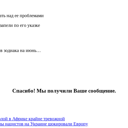
ать над ее проблемами
апели по его указке
ков зодиака на июнь…
Спасибо! Мы получили Ваше сообщение.
олой в Африке крайне тревожной
ны нацистов на Украине шокировали Европу