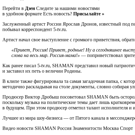
Перейти в
Дзен
Следите за нашими новостями
в удобном формате Есть новость?
Присылайте »
Заслуженный артист России Ярослав Дронов, известный под 
побывал корреспондент 5-tv.ru.
Артист начал свое выступление с громкого приветствия, обрати
«Привет, Россия! Привет, родные! Ну а сегодняшнее высту
слова на весь мир. Россия-мама!»
— поприветствовал зри
Как ранее писал 5-tv.ru, SHAMAN представил новый патриотич
и заставил их петь о величии Родины.
В клипе также фигурировала та самая загадочная папка, с кот
методично раскладывая на столе документы, словно собирая ул
Продюсер Виктор Дробыш посоветовал SHAMAN быть осторожнее
поскольку музыка на политические темы дает лишь кратковрем
в будущем. При этом продюсер отметил талант исполнителя и 
Лучшее из мира шоу-бизнеса — от Пятого канала в мессендже
Видео новости SHAMAN Россия Знаменитости Москва Спорт