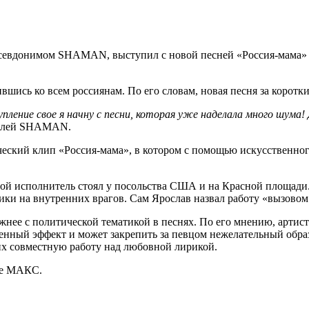
псевдонимом SHAMAN, выступил с новой песней «Россия-мама» 
вшись ко всем россиянам. По его словам, новая песня за коротк
пление свое я начну с песни, которая уже наделала много шума!
телей SHAMAN.
еский клип «Россия-мама», в котором с помощью искусственног
орой исполнитель стоял у посольства США и на Красной площади
ики на внутренних врагов. Сам Ярослав назвал работу «вызовом 
 с политической тематикой в песнях. По его мнению, артист 
енный эффект и может закрепить за певцом нежелательный обра
их совместную работу над любовной лирикой.
ре МАКС.