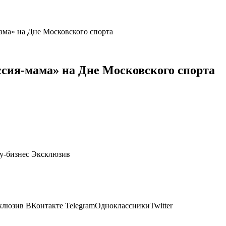
ма» на Дне Московского спорта
сия-мама» на Дне Московского спорта
оу-бизнес Эксклюзив
клюзив ВКонтакте TelegramОдноклассникиTwitter