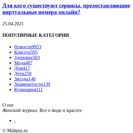
Для кого существуют сервисы, предоставляющие
виртуальные номера онлайн?
25.04.2021
ПОПУЛЯРНЫЕ КАТЕГОРИИ
Новости
9953
Красота
595
Здоровье
503
Мода
487
Дом
417
Дети
259
Звезды
146
Знаменитости
139
Кулинария
111
О нас
Женский журнал. Все о моде и красоте
.
© Malipuz.ru