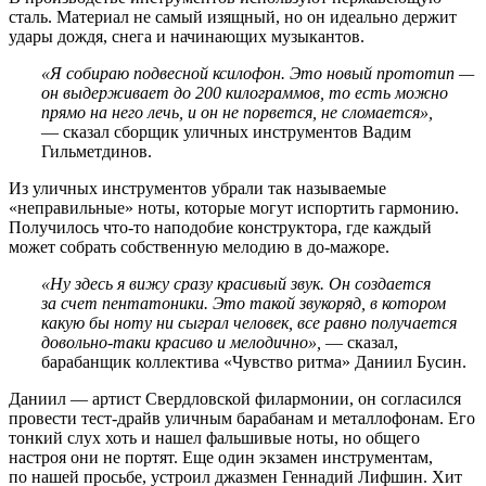
сталь. Материал не самый изящный, но он идеально держит
удары дождя, снега и начинающих музыкантов.
«Я собираю подвесной ксилофон. Это новый прототип —
он выдерживает до 200 килограммов, то есть можно
прямо на него лечь, и он не порвется, не сломается»,
— сказал сборщик уличных инструментов Вадим
Гильметдинов.
Из уличных инструментов убрали так называемые
«неправильные» ноты, которые могут испортить гармонию.
Получилось что-то наподобие конструктора, где каждый
может собрать собственную мелодию в до-мажоре.
«Ну здесь я вижу сразу красивый звук. Он создается
за счет пентатоники. Это такой звукоряд, в котором
какую бы ноту ни сыграл человек, все равно получается
довольно-таки красиво и мелодично»,
— сказал,
барабанщик коллектива «Чувство ритма» Даниил Бусин.
Даниил — артист Свердловской филармонии, он согласился
провести тест-драйв уличным барабанам и металлофонам. Его
тонкий слух хоть и нашел фальшивые ноты, но общего
настроя они не портят. Еще один экзамен инструментам,
по нашей просьбе, устроил джазмен Геннадий Лифшин. Хит