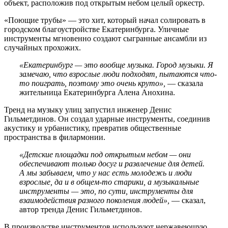
объект, расположив под открытым небом целый оркестр.
«Поющие трубы» — это хит, который начал солировать в
городском благоустройстве Екатеринбурга. Уличные
инструменты мгновенно создают сыгранные ансамбли из
случайных прохожих.
«Екатеринбург — это вообще музыка. Город музыки. Я
замечаю, что взрослые люди подходят, пытаются что-
то поиграть, поэтому это очень круто»,
— сказала
жительница Екатеринбурга Алена Анохина.
Тренд на музыку улиц запустил инженер Денис
Гильметдинов. Он создал ударные инструменты, соединив
акустику и урбанистику, превратив общественные
пространства в филармонии.
«Детские площадки под открытым небом — они
обеспечивают только досуг и развлечение для детей.
А мы забываем, что у нас есть молодежь и люди
взрослые, да и в общем-то старики, а музыкальные
инструменты — это, по сути, инструменты для
взаимодействия разного поколения людей»,
— сказал,
автор тренда Денис Гильметдинов.
В производстве инструментов используют нержавеющую