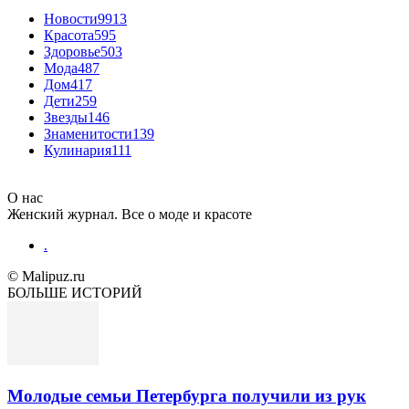
Новости
9913
Красота
595
Здоровье
503
Мода
487
Дом
417
Дети
259
Звезды
146
Знаменитости
139
Кулинария
111
О нас
Женский журнал. Все о моде и красоте
.
© Malipuz.ru
БОЛЬШЕ ИСТОРИЙ
Молодые семьи Петербурга получили из рук