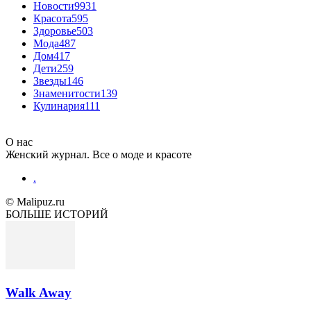
Новости
9931
Красота
595
Здоровье
503
Мода
487
Дом
417
Дети
259
Звезды
146
Знаменитости
139
Кулинария
111
О нас
Женский журнал. Все о моде и красоте
.
© Malipuz.ru
БОЛЬШЕ ИСТОРИЙ
Walk Away