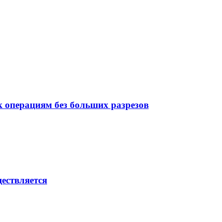
 операциям без больших разрезов
ествляется