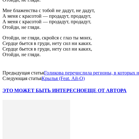
Мне блаженства с тобой не дадут, не дадут,
А меня с красотой — продадут, продадут,
А меня с красотой — продадут, продадут,
Отойди, не гляди.
Отойди, не гляди, скройся с глаз ты моих,
Сердце бьется в груди, нету сил ни каких.
Сердце бьется в груди, нету сил ни каких,
Отойди, не гляди.
Предыдущая статья
Голикова перечислила регионы, в которых н
Следующая статья
Крылья (Feat. Ай-Q)
ЭТО МОЖЕТ БЫТЬ ИНТЕРЕСНО
ЕЩЕ ОТ АВТОРА