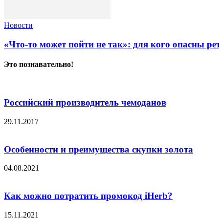
Новости
«Что-то может пойти не так»: для кого опасны р
Это познавательно!
Российский производитель чемоданов
29.11.2017
Особенности и преимущества скупки золота
04.08.2021
Как можно потратить промокод iHerb?
15.11.2021