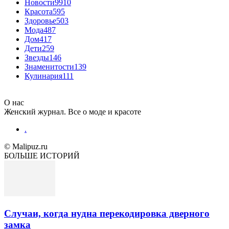
Новости
9910
Красота
595
Здоровье
503
Мода
487
Дом
417
Дети
259
Звезды
146
Знаменитости
139
Кулинария
111
О нас
Женский журнал. Все о моде и красоте
.
© Malipuz.ru
БОЛЬШЕ ИСТОРИЙ
Случаи, когда нудна перекодировка дверного
замка