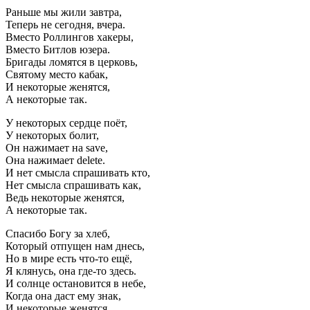
Раньше мы жили завтра,
Теперь не сегодня, вчера.
Вместо Роллингов хакеры,
Вместо Битлов юзера.
Бригады ломятся в церковь,
Святому место кабак,
И некоторые женятся,
А некоторые так.
У некоторых сердце поёт,
У некоторых болит,
Он нажимает на save,
Она нажимает delete.
И нет смысла спрашивать кто,
Нет смысла спрашивать как,
Ведь некоторые женятся,
А некоторые так.
Спасибо Богу за хлеб,
Который отпущен нам днесь,
Но в мире есть что-то ещё,
Я клянусь, она где-то здесь.
И солнце остановится в небе,
Когда она даст ему знак,
И некоторые женятся,