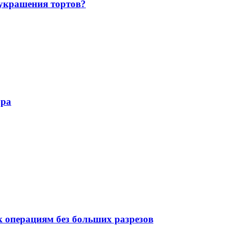
украшения тортов?
юра
 операциям без больших разрезов