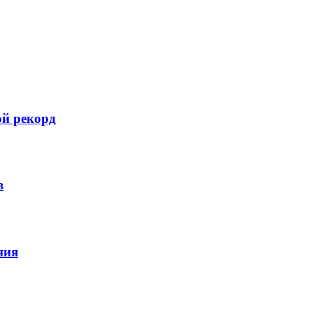
ой рекорд
в
ния