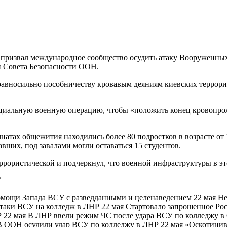
призвал международное сообщество осудить атаку Вооруженных
и Совета Безопасности ООН.
равносильно пособничеству кровавым деяниям киевских террорис
циальную военную операцию, чтобы «положить конец кровопрол
натах общежития находились более 80 подростков в возрасте от 
вших, под завалами могли оставаться 15 студентов.
ррористической и подчеркнул, что военной инфраструктуры в эт
С
помощи Запада ВСУ с разведданными и целенаведением 22 мая Н
таки ВСУ на колледж в ЛНР 22 мая Стартовало запрошенное Рос
 22 мая В ЛНР ввели режим ЧС после удара ВСУ по колледжу в С
В ООН осудили удар ВСУ по колледжу в ЛНР 22 мая «Оскотинива