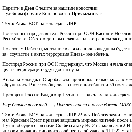
Перейти в
Дзен
Следите за нашими новостями
в удобном формате Есть новость?
Присылайте »
Тема:
Атака ВСУ на колледж в ЛНР
Постоянный представитель России при ООН Василий Небензя 
Республики. Об этом дипломат заявил на экстренном заседани
По словам Небензи, молчание в связи с произошедшим будет «
за «соучастие в актах терроризма Киева» неизбежна.
Постпред России при ООН подчеркнул, что Москва начала спе
цели спецоперации будут достигнуты.
Атака на колледж в Старобельске произошла ночью, когда в ком
обрушилось. Ранее сообщалось о шести погибших и 39 пострада
Президент России Владимир Путин назвал атаку на колледж те
Еще больше новостей — у Пятого канала в мессенджере МАК
Тема:
Атака ВСУ на колледж в ЛНР 22 мая Небензя заявил о 
мая Красный Крест призвал защищать мирных жителей после а
Путин обсудил с членами Совбеза атаку ВСУ на колледж в ЛНР
информирования мирового сообщества об ударе в ЛНР 22 мая 