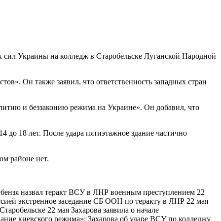
 сил Украины на колледж в Старобельске Луганской Народной
тов». Он также заявил, что ответственность западных стран
итию и беззаконию режима на Украине». Он добавил, что
14 до 18 лет. После удара пятиэтажное здание частично
ом районе нет.
ебензя назвал теракт ВСУ в ЛНР военным преступлением 22
сией экстренное заседание СБ ООН по теракту в ЛНР 22 мая
таробельске 22 мая Захарова заявила о начале
ние киевского режима»: Захарова об ударе ВСУ по колледжу