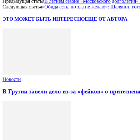
Предыдущая статья
В летнем сезоне «Московского долголетия»
Следующая статья
«Обида есть, но зла не желаю»: Шаляпин го
ЭТО МОЖЕТ БЫТЬ ИНТЕРЕСНО
ЕЩЕ ОТ АВТОРА
Новости
В Грузии завели дело из-за «фейков» о притеснен