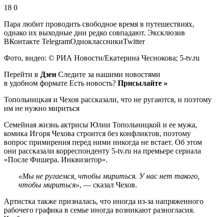
18 0
Пара любит проводить свободное время в путешествиях,
однако их выходные дни редко совпадают.
Эксклюзив
ВКонтакте TelegramОдноклассникиTwitter
Фото, видео: © РИА Новости/Екатерина Чеснокова; 5-tv.ru
Перейти в
Дзен
Следите за нашими новостями
в удобном формате Есть новость?
Присылайте »
Топольницкая и Чехов рассказали, что не ругаются, и поэтому
им не нужно мириться
Семейная жизнь актрисы Юлии Топольницкой и ее мужа,
комика Игоря Чехова строится без конфликтов, поэтому
вопрос примирения перед ними никогда не встает. Об этом
они рассказали корреспонденту 5-tv.ru на премьере сериала
«После Фишера. Инквизитор».
«Мы не ругаемся, чтобы мириться. У нас нет такого,
чтобы мириться»
, — сказал Чехов.
Артистка также призналась, что иногда из-за напряженного
рабочего графика в семье иногда возникают разногласия.