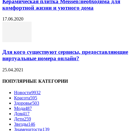
Керамическая плитка Meissen:необходима для
комфортной жизни и уютного дома
17.06.2020
Для кого существуют сервисы, предоставляющие
виртуальные номера онлайн?
25.04.2021
ПОПУЛЯРНЫЕ КАТЕГОРИИ
Новости
9932
Красота
595
Здоровье
503
Мода
487
Дом
417
Дети
259
Звезды
146
Знаменитости
139