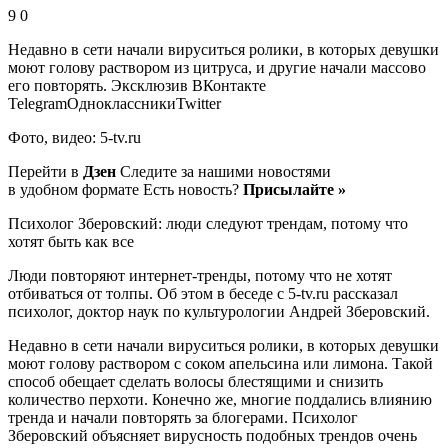
9 0
Недавно в сети начали вируситься ролики, в которых девушки
моют голову раствором из цитруса, и другие начали массово
его повторять.
Эксклюзив ВКонтакте
TelegramОдноклассникиTwitter
Фото, видео: 5-tv.ru
Перейти в
Дзен
Следите за нашими новостями
в удобном формате Есть новость?
Присылайте »
Психолог Зберовский: люди следуют трендам, потому что
хотят быть как все
Люди повторяют интернет-тренды, потому что не хотят
отбиваться от толпы. Об этом в беседе с 5-tv.ru рассказал
психолог, доктор наук по культурологии Андрей Зберовский.
Недавно в сети начали вируситься ролики, в которых девушки
моют голову раствором с соком апельсина или лимона. Такой
способ обещает сделать волосы блестящими и снизить
количество перхоти. Конечно же, многие поддались влиянию
тренда и начали повторять за блогерами. Психолог
Зберовский объясняет вирусность подобных трендов очень