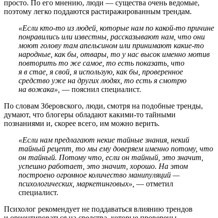
просто. По его мнению, люди — существа очень ведомые,
поэтому легко поддаются растиражированным трендам.
«Если кто-то из людей, которые нам по какой-то причине
понравились или известны, рассказывают нам, что они
моют голову там апельсином или принимают какие-то
народные, как бы, отвары, то у нас высок именно мотив
повторить то же самое, то есть показать, что
я в стае, я свой, я использую, как бы, проверенное
средство уже на других людях, то есть я смотрю
на вожака»,
— пояснил специалист.
По словам Зберовского, люди, смотря на подобные тренды,
думают, что блогеры обладают какими-то тайными
познаниями и, скорее всего, им можно верить.
«Если нам предлагают некие тайные знания, некий
тайный рецепт, то мы ему доверяем именно потому, что
он тайный. Потому что, если он тайный, это значит,
успешно работает, это значит, хорошо. На этом
построено огромное количество манипуляций —
психологических, маркетинговых»,
— отметил
специалист.
Психолог рекомендует не поддаваться влиянию трендов
и ориентироваться на средства, которые проверены