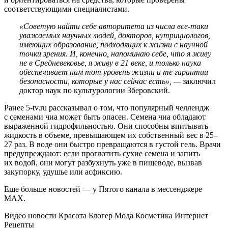
соответствующими специалистами.
«Советую найти себе авторитета из числа все-таки
уважаемых научных людей, докторов, нутрициологов,
имеющих образование, подходящих к жизни с научной
точки зрения. И, конечно, напоминаю себе, что я живу
не в Средневековье, я живу в 21 веке, и только наука
обеспечивает нам тот уровень жизни и те гарантии
безопасности, которые у нас сейчас есть», —
заключил
доктор наук по культурологии Зберовский.
Ранее 5-tv.ru рассказывал о том, что популярный челлендж
с семенами чиа может быть опасен. Семена чиа обладают
выраженной гидрофильностью. Они способны впитывать
жидкость в объеме, превышающем их собственный вес в 25–
27 раз. В воде они быстро превращаются в густой гель. Врачи
предупреждают: если проглотить сухие семена и запить
их водой, они могут разбухнуть уже в пищеводе, вызвав
закупорку, удушье или асфиксию.
Еще больше новостей — у Пятого канала в мессенджере
MAX.
Видео новости Красота Блогер Мода Косметика Интернет
Рецепты