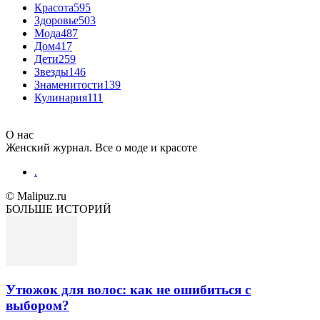
Красота
595
Здоровье
503
Мода
487
Дом
417
Дети
259
Звезды
146
Знаменитости
139
Кулинария
111
О нас
Женский журнал. Все о моде и красоте
.
© Malipuz.ru
БОЛЬШЕ ИСТОРИЙ
Утюжок для волос: как не ошибиться с
выбором?