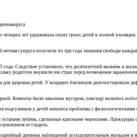
коронавируса
 четырех лет удерживала своих троих детей в полной изоляции 
8-летняя супруга получили по три года лишения свободы кажды
025 года. Следствие установило, что десятилетний мальчик и во
кольку родители внушили им страх перед возможным заражением
м для здоровья детей. У младших близнецов диагностировали де
ией. Комнаты были завалены мусором, повсюду валялись испол
ия подгузников у детей начались проблемы с физиологическими
с острыми зубами, сделанные красными чернилами. Прокуроры о
изумлением ее гладить.
а подробный дневник наблюдений за подозрительным жильцом в м