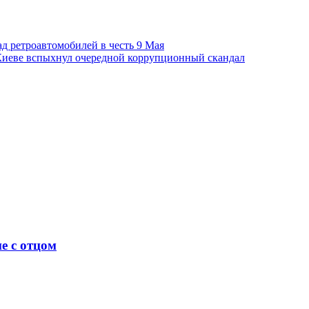
д ретроавтомобилей в честь 9 Мая
 Киеве вспыхнул очередной коррупционный скандал
е с отцом