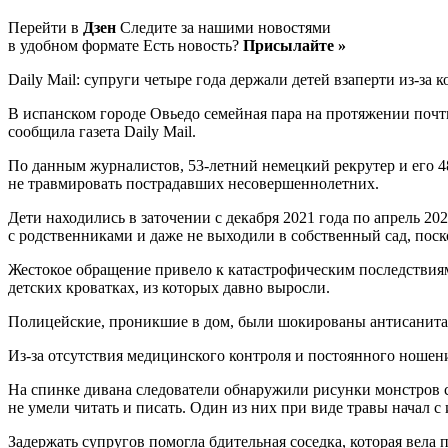
Перейти в
Дзен
Следите за нашими новостями
в удобном формате Есть новость?
Присылайте »
Daily Mail: супруги четыре года держали детей взаперти из-за 
В испанском городе Овьедо семейная пара на протяжении почти
сообщила газета Daily Mail.
По данным журналистов, 53-летний немецкий рекрутер и его 4
не травмировать пострадавших несовершеннолетних.
Дети находились в заточении с декабря 2021 года по апрель 2
с родственниками и даже не выходили в собственный сад, пос
Жестокое обращение привело к катастрофическим последствия
детских кроватках, из которых давно выросли.
Полицейские, проникшие в дом, были шокированы антисанитар
Из-за отсутствия медицинского контроля и постоянного ношен
На спинке дивана следователи обнаружили рисунки монстров 
не умели читать и писать. Один из них при виде травы начал с 
Задержать супругов помогла бдительная соседка, которая вел