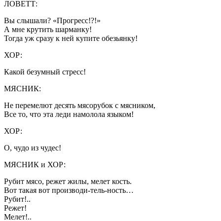
ЛОВЕТТ:
Вы слышали? «Прогресс!?!»
А мне крутить шарманку!
Тогда уж сразу к ней купите обезьянку!
ХОР:
Какой безумный стресс!
МЯСНИК:
Не перемелют десять мясорубок с мясником,
Все то, что эта леди намолола языком!
ХОР:
О, чудо из чудес!
МЯСНИК и ХОР:
Рубит мясо, режет жилы, мелет кость.
Вот такая вот производи-тель-ность…
Рубит!..
Режет!
Мелет!..