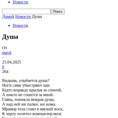
Новости
Домой
Новости
Душа
Новости
Душа
От
mavit
-
25.04.2025
0
264
Видишь, улыбается душа?
Ноги сами убыстряют шаг.
Будто вправду крылья за спиной,
А никто не гонится за мной.
Глянь, поникла мокрая душа,
А над ней ни палки, ни ножа.
Мрамор тела стаял в мягкий воск,
К черту полетел компьютер-мозг.