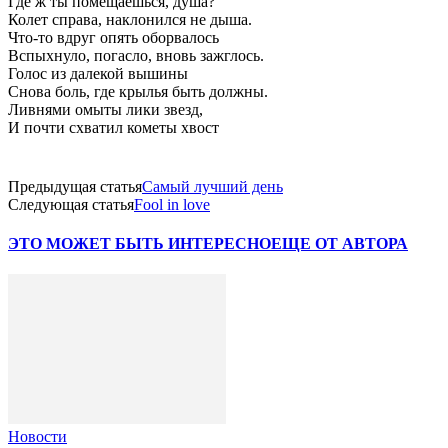
Где ж ты помещаешься, душа?
Колет справа, наклонился не дыша.
Что-то вдруг опять оборвалось
Вспыхнуло, погасло, вновь зажглось.
Голос из далекой вышины
Снова боль, где крылья быть должны.
Ливнями омыты лики звезд,
И почти схватил кометы хвост
Предыдущая статья
Самый лучший день
Следующая статья
Fool in love
ЭТО МОЖЕТ БЫТЬ ИНТЕРЕСНО
ЕЩЕ ОТ АВТОРА
Новости