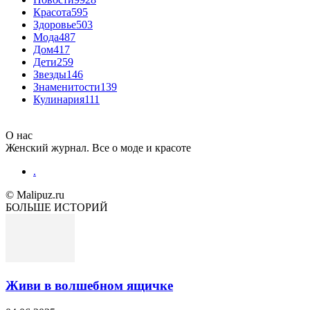
Красота
595
Здоровье
503
Мода
487
Дом
417
Дети
259
Звезды
146
Знаменитости
139
Кулинария
111
О нас
Женский журнал. Все о моде и красоте
.
© Malipuz.ru
БОЛЬШЕ ИСТОРИЙ
Живи в волшебном ящичке