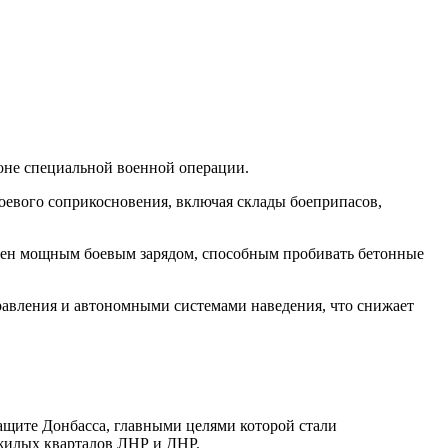
оне специальной военной операции.
оевого соприкосновения, включая склады боеприпасов,
нащен мощным боевым зарядом, способным пробивать бетонные
авления и автономными системами наведения, что снижает
ащите Донбасса, главными целями которой стали
жилых кварталов ЛНР и ДНР.