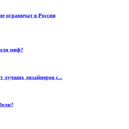
не ограничат в России
 или миф?
 лучших дизайнеров с...
бели?