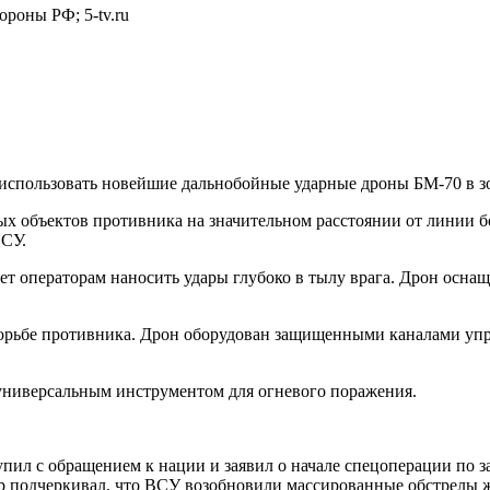
роны РФ; 5-tv.ru
использовать новейшие дальнобойные ударные дроны БМ-70 в з
х объектов противника на значительном расстоянии от линии б
ВСУ.
яет операторам наносить удары глубоко в тылу врага. Дрон ос
орьбе противника. Дрон оборудован защищенными каналами упр
о универсальным инструментом для огневого поражения.
пил с обращением к нации и заявил о начале спецоперации по з
р подчеркивал, что ВСУ возобновили массированные обстрелы 