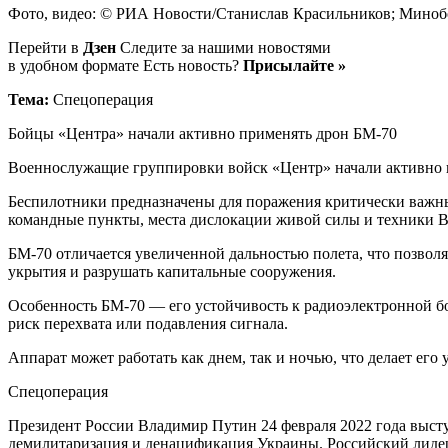
Фото, видео: © РИА Новости/Станислав Красильников; Минобо
Перейти в
Дзен
Следите за нашими новостями
в удобном формате Есть новость?
Присылайте »
Тема:
Спецоперация
Бойцы «Центра» начали активно применять дрон БМ-70
Военнослужащие группировки войск «Центр» начали активно 
Беспилотники предназначены для поражения критически важны
командные пункты, места дислокации живой силы и техники 
БМ-70 отличается увеличенной дальностью полета, что позвол
укрытия и разрушать капитальные сооружения.
Особенность БМ-70 — его устойчивость к радиоэлектронной б
риск перехвата или подавления сигнала.
Аппарат может работать как днем, так и ночью, что делает ег
Спецоперация
Президент России Владимир Путин 24 февраля 2022 года высту
демилитаризация и денацификация Украины. Российский лиде