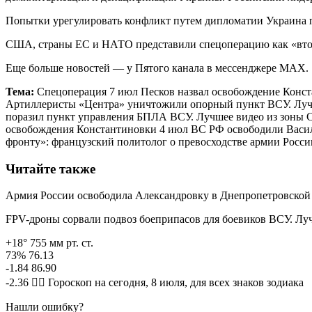
Попытки урегулировать конфликт путем дипломатии Украина п
США, страны ЕС и НАТО представили спецоперацию как «втор
Еще больше новостей — у Пятого канала в мессенджере MAX.
Тема:
Спецоперация 7 июл Песков назвал освобождение Конс
Артиллеристы «Центра» уничтожили опорный пункт ВСУ. Луч
поразил пункт управления БПЛА ВСУ. Лучшее видео из зоны С
освобождения Константиновки 4 июл ВС РФ освободили Васил
фронту»: французский политолог о превосходстве армии Росс
Читайте также
Армия России освободила Александровку в Днепропетровской
FPV-дроны сорвали подвоз боеприпасов для боевиков ВСУ. Лу
+18° 755 мм рт. ст.
73% 76.13
-1.84 86.90
-2.36 🧙‍♀ Гороскоп на сегодня, 8 июля, для всех знаков зодиака
Нашли ошибку?