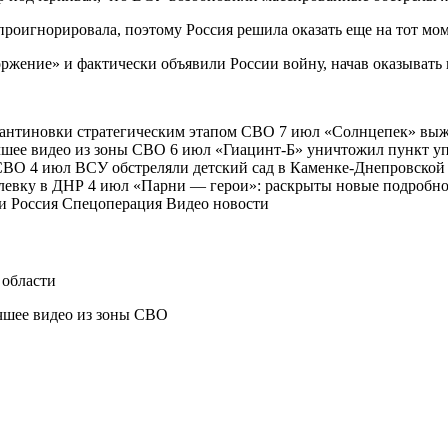
роигнорировала, поэтому Россия решила оказать еще на тот м
жение» и фактически объявили России войну, начав оказывать
тантиновки стратегическим этапом СВО 7 июл «Солнцепек» вы
шее видео из зоны СВО 6 июл «Гиацинт-Б» уничтожил пункт у
ВО 4 июл ВСУ обстреляли детский сад в Каменке-Днепровской 
евку в ДНР 4 июл «Парни — герои»: раскрыты новые подробно
ии Россия Спецоперация Видео новости
 области
чшее видео из зоны СВО