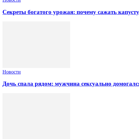
Секреты богатого урожая: почему сажать капуст
Новости
Дочь спала рядом: мужчина сексуально домогалс