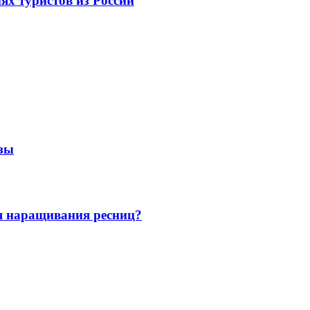
иях туристов из России
езы
я наращивания ресниц?