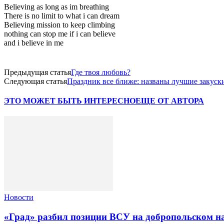
Believing as long as im breathing
There is no limit to what i can dream
Believing mission to keep climbing
nothing can stop me if i can believe
and i believe in me
Предыдущая статья
Где твоя любовь?
Следующая статья
Праздник все ближе: названы лучшие закуск
ЭТО МОЖЕТ БЫТЬ ИНТЕРЕСНО
ЕЩЕ ОТ АВТОРА
Новости
«Град» разбил позиции ВСУ на добропольском н