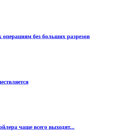
 операциям без больших разрезов
ествляется
ойлера чаще всего выходят...