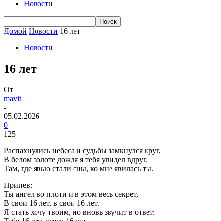
Новости
Домой
Новости
16 лет
Новости
16 лет
От
mavit
-
05.02.2026
0
125
Распахнулись небеса и судьбы замкнулся круг,
В белом золоте дождя я тебя увидел вдруг.
Там, где явью стали сны, ко мне явилась ты.
Припев:
Ты ангел во плоти и в этом весь секрет,
В свои 16 лет, в свои 16 лет.
Я стать хочу твоим, но вновь звучит в ответ:
Тебе 16 лет, всего 16 лет.