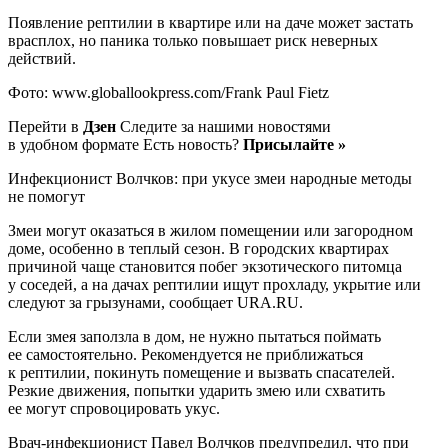
Появление рептилии в квартире или на даче может застать
врасплох, но паника только повышает риск неверных
действий.
Фото: www.globallookpress.com/Frank Paul Fietz
Перейти в
Дзен
Следите за нашими новостями
в удобном формате Есть новость?
Присылайте »
Инфекционист Волчков: при укусе змеи народные методы
не помогут
Змеи могут оказаться в жилом помещении или загородном
доме, особенно в теплый сезон. В городских квартирах
причиной чаще становится побег экзотического питомца
у соседей, а на дачах рептилии ищут прохладу, укрытие или
следуют за грызунами, сообщает URA.RU.
Если змея заползла в дом, не нужно пытаться поймать
ее самостоятельно. Рекомендуется не приближаться
к рептилии, покинуть помещение и вызвать спасателей.
Резкие движения, попытки ударить змею или схватить
ее могут спровоцировать укус.
Врач-инфекционист Павел Волчков предупредил, что при