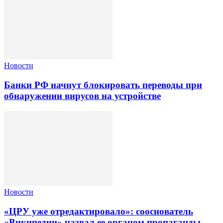
Новости
Банки РФ начнут блокировать переводы при
обнаружении вирусов на устройстве
Новости
«ЦРУ уже отредактировало»: сооснователь
«Википедии» назвал ее органом пропаганды