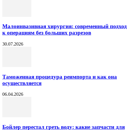
Малоинвазивная хирургия: современный подход
к операциям без больших разрезов
30.07.2026
Таможенная процедура реимпорта и как она
осуществляется
06.04.2026
Бойлер перестал греть воду: какие запчасти для