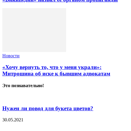
Новости
«Хочу вернуть то, что у меня украли»:
Митрошина об иске к бывшим адвокатам
Это познавательно!
Нужен ли повод для букета цветов?
30.05.2021