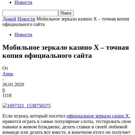
Новости
Домой
Новости
Мобильное зеркало казино X – точная копия
официального сайта
Новости
Мобильное зеркало казино X – точная
копия официального сайта
От
Anna
-
26.01.2020
0
1118
Если игроку, который посетил
официальное зеркало casino X
,
нравится играть в самые популярные слоты, тестировать свои
навыки в живом блэкджеке, делать ставки в своей любимой
команде или делать все вместе, в конечном итоге он получает