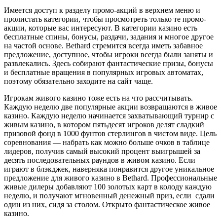
Имеется доступ к разделу промо-акций в верхнем меню и
пролистать категории, чтобы просмотреть только те промо-
акции, которые вас интересуют. В категории казино есть
бесплатные спины, бонусы, раздачи, задания и многое другое
на частой основе. Bethard стремится всегда иметь забавное
предложение, доступное, чтобы игроки всегда были заняты и
развлекались. Здесь собирают фантастические призы, бонусы
и бесплатные вращения в популярных игровых автоматах,
поэтому обязательно заходите на сайт чаще.
Игрокам живого казино тоже есть на что рассчитывать.
Каждую неделю две популярные акции возвращаются в живое
казино. Каждую неделю начинается захватывающий турнир с
живым казино, в котором пятьдесят игроков делят сладкий
призовой фонд в 1000 фунтов стерлингов в чистом виде. Цель
соревнования — набрать как можно больше очков в таблице
лидеров, получив самый высокий процент выигрышей за
десять последовательных раундов в живом казино. Если
играют в блэкджек, наверняка понравится другое уникальное
предложение для живого казино в Bethard. Профессиональные
живые дилеры добавляют 100 золотых карт в колоду каждую
неделю, и получают мгновенный денежный приз, если сдали
один из них, сидя за столом. Открыто фантастическое живое
казино.