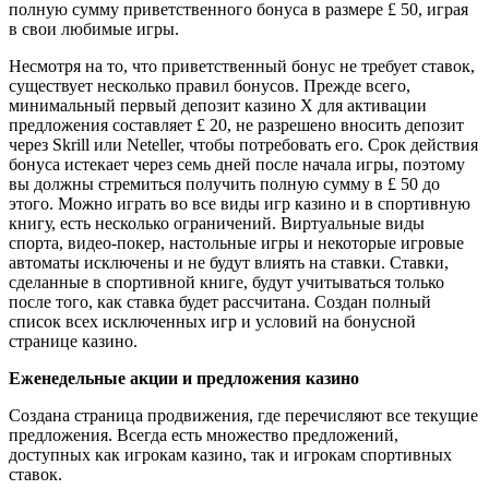
полную сумму приветственного бонуса в размере £ 50, играя
в свои любимые игры.
Несмотря на то, что приветственный бонус не требует ставок,
существует несколько правил бонусов. Прежде всего,
минимальный первый депозит казино Х для активации
предложения составляет £ 20, не разрешено вносить депозит
через Skrill или Neteller, чтобы потребовать его. Срок действия
бонуса истекает через семь дней после начала игры, поэтому
вы должны стремиться получить полную сумму в £ 50 до
этого. Можно играть во все виды игр казино и в спортивную
книгу, есть несколько ограничений. Виртуальные виды
спорта, видео-покер, настольные игры и некоторые игровые
автоматы исключены и не будут влиять на ставки. Ставки,
сделанные в спортивной книге, будут учитываться только
после того, как ставка будет рассчитана. Создан полный
список всех исключенных игр и условий на бонусной
странице казино.
Еженедельные акции и предложения казино
Создана страница продвижения, где перечисляют все текущие
предложения. Всегда есть множество предложений,
доступных как игрокам казино, так и игрокам спортивных
ставок.