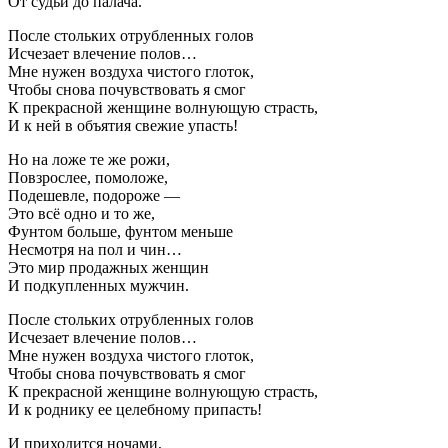
От судьи до палача.
После стольких отрубленных голов
Исчезает влечение полов…
Мне нужен воздуха чистого глоток,
Чтобы снова почувствовать я смог
К прекрасной женщине волнующую страсть,
И к ней в объятия свежие упасть!
Но на ложе те же рожи,
Повзрослее, помоложе,
Подешевле, подороже —
Это всё одно и то же,
Фунтом больше, фунтом меньше
Несмотря на пол и чин…
Это мир продажных женщин
И подкупленных мужчин.
После стольких отрубленных голов
Исчезает влечение полов…
Мне нужен воздуха чистого глоток,
Чтобы снова почувствовать я смог
К прекрасной женщине волнующую страсть,
И к роднику ее целебному припасть!
И приходится ночами,