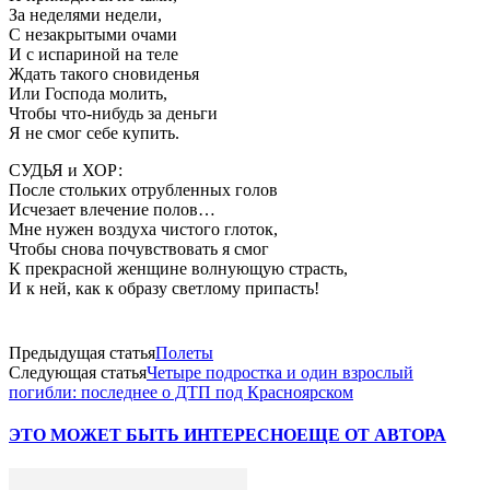
За неделями недели,
С незакрытыми очами
И с испариной на теле
Ждать такого сновиденья
Или Господа молить,
Чтобы что-нибудь за деньги
Я не смог себе купить.
СУДЬЯ и ХОР:
После стольких отрубленных голов
Исчезает влечение полов…
Мне нужен воздуха чистого глоток,
Чтобы снова почувствовать я смог
К прекрасной женщине волнующую страсть,
И к ней, как к образу светлому припасть!
Предыдущая статья
Полеты
Следующая статья
Четыре подростка и один взрослый
погибли: последнее о ДТП под Красноярском
ЭТО МОЖЕТ БЫТЬ ИНТЕРЕСНО
ЕЩЕ ОТ АВТОРА