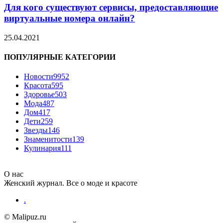
Для кого существуют сервисы, предоставляющие
виртуальные номера онлайн?
25.04.2021
ПОПУЛЯРНЫЕ КАТЕГОРИИ
Новости
9952
Красота
595
Здоровье
503
Мода
487
Дом
417
Дети
259
Звезды
146
Знаменитости
139
Кулинария
111
О нас
Женский журнал. Все о моде и красоте
.
© Malipuz.ru