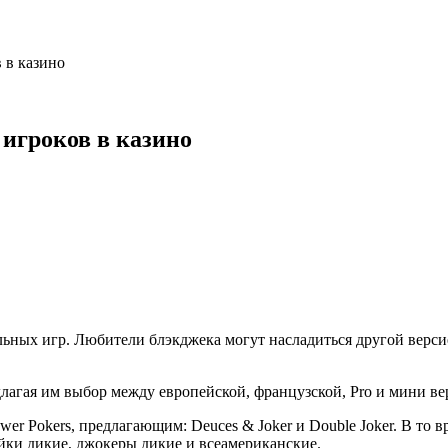
 в казино
игроков в казино
ых игр. Любители блэкджека могут насладиться другой версией и
лагая им выбор между европейской, французской, Pro и мини ве
er Pokers, предлагающим: Deuces & Joker и Double Joker. В то в
ойки дикие, джокеры дикие и всеамериканские.