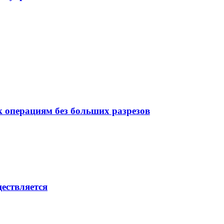
 операциям без больших разрезов
ествляется