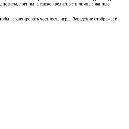
 депозиты, логины, а также кредитные и личные данные
обы гарантировать честность игры. Заведение отображает