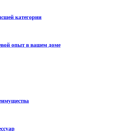
сшей категории
вой опыт в вашем доме
реимущества
ессуар