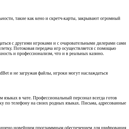
льности, такие как кено и скретч-карты, закрывают огромный
щаться с другими игроками и с очаровательными дилерами сами
рулетку. Потоковая передача игр осуществляется с помощью
ность и профессионализм, что и в реальных казино.
dBet и не загружая файлы, игроки могут наслаждаться
 языках в чате. Профессиональный персонал всегда готов
ку по телефону на своих родных языках. Письма, адресованные
ащищено новейшим программным обеспечением для шифрования