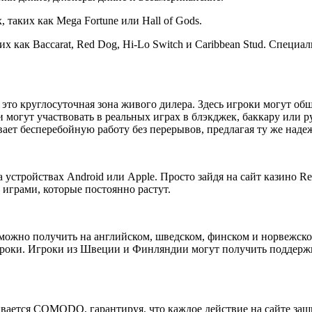
таких как Mega Fortune или Hall of Gods.
их как Baccarat, Red Dog, Hi-Lo Switch и Caribbean Stud. Специа
это круглосуточная зона живого дилера. Здесь игроки могут об
ки могут участвовать в реальных играх в блэкджек, баккару или 
ает бесперебойную работу без перерывов, предлагая ту же надеж
 устройствах Android или Apple. Просто зайдя на сайт казино Re
 играми, которые постоянно растут.
ожно получить на английском, шведском, финском и норвежском
игроки. Игроки из Швеции и Финляндии могут получить поддерж
вается COMODO, гарантируя, что каждое действие на сайте з