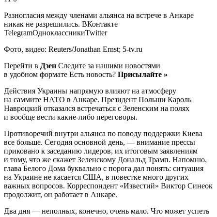
Разногласия между членами альянса на встрече в Анкаре
никак не разрешились.
ВКонтакте
TelegramОдноклассникиTwitter
Фото, видео: Reuters/Jonathan Ernst; 5-tv.ru
Перейти в
Дзен
Следите за нашими новостями
в удобном формате Есть новость?
Присылайте »
Действия Украины напрямую влияют на атмосферу
на саммите НАТО в Анкаре. Президент Польши Кароль
Навроцкий отказался встречаться с Зеленским на полях
и вообще вести какие-либо переговоры.
Противоречий внутри альянса по поводу поддержки Киева
все больше. Сегодня основной день, — внимание прессы
приковано к заседанию лидеров, их итоговым заявлениям
и тому, что же скажет Зеленскому Дональд Трамп. Напомню,
глава Белого Дома буквально с порога дал понять: ситуация
на Украине не касается США, в повестке много других
важных вопросов. Корреспондент «Известий» Виктор Синеок
продолжит, он работает в Анкаре.
Два дня — неполных, конечно, очень мало. Что может успеть