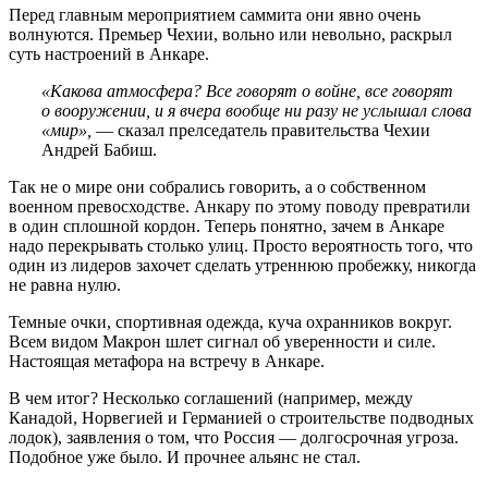
Перед главным мероприятием саммита они явно очень
волнуются. Премьер Чехии, вольно или невольно, раскрыл
суть настроений в Анкаре.
«Какова атмосфера? Все говорят о войне, все говорят
о вооружении, и я вчера вообще ни разу не услышал слова
«мир»,
— сказал прелседатель правительства Чехии
Андрей Бабиш.
Так не о мире они собрались говорить, а о собственном
военном превосходстве. Анкару по этому поводу превратили
в один сплошной кордон. Теперь понятно, зачем в Анкаре
надо перекрывать столько улиц. Просто вероятность того, что
один из лидеров захочет сделать утреннюю пробежку, никогда
не равна нулю.
Темные очки, спортивная одежда, куча охранников вокруг.
Всем видом Макрон шлет сигнал об уверенности и силе.
Настоящая метафора на встречу в Анкаре.
В чем итог? Несколько соглашений (например, между
Канадой, Норвегией и Германией о строительстве подводных
лодок), заявления о том, что Россия — долгосрочная угроза.
Подобное уже было. И прочнее альянс не стал.