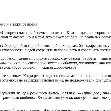
но и в тяжелое время
тория спасения бегемота по имени Красавица», в котором снялся
еской тематике, но и в том, что сюжет основан на реальных собы
мы с блокадной историей лишь в общих чертах, благодаря фильму
о способности людей сохранять человечность и совершать посту
орическая, хотя это тоже важно. Самое важное здесь — это то
то-то, если поверхностно знает о событии, посмотрев это кин
 самим ради других»
, — сказал Добронравов.
вает разным. Когда речь заходит о героизме военных лет, чаще 
и бы эти люди не выдержали испытаний, не поддерживали друг др
пермский актер и режиссер Антон Богданов. — Прим. ред.) это о
ервенства отдана… Когда мы говорим по поводу подвига, мы ср
время войны люди в тылу. И если бы они не справились и не сохр