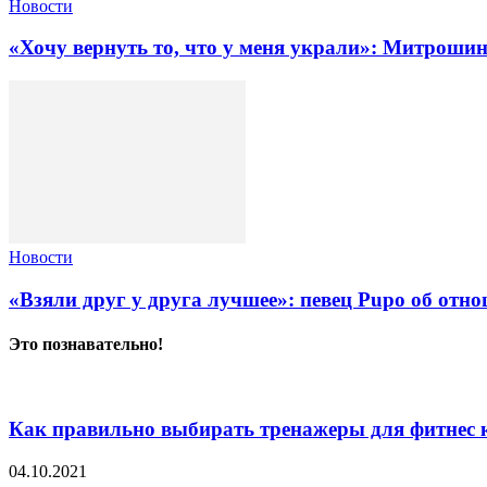
Новости
«Хочу вернуть то, что у меня украли»: Митроши
Новости
«Взяли друг у друга лучшее»: певец Pupo об отн
Это познавательно!
Как правильно выбирать тренажеры для фитнес 
04.10.2021