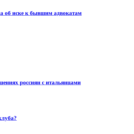
на об иске к бывшим адвокатам
ошениях россиян с итальянцами
клуба?