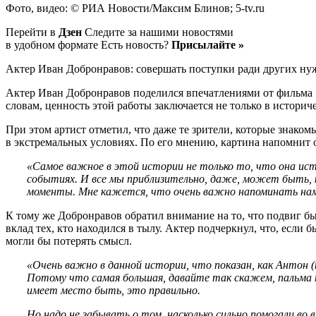
Фото, видео: © РИА Новости/Максим Блинов; 5-tv.ru
Перейти в
Дзен
Следите за нашими новостями
в удобном формате Есть новость?
Присылайте »
Актер Иван Добронравов: совершать поступки ради других нуж
Актер Иван Добронравов поделился впечатлениями от фильма «Ис
словам, ценность этой работы заключается не только в историч
При этом артист отметил, что даже те зрители, которые знако
в экстремальных условиях. По его мнению, картина напомнит 
«Самое важное в этой истории не только то, что она ист
событиях. И все мы приблизительно, даже, может быть, к
моменты. Мне кажется, что очень важно напоминать нам
К тому же Добронравов обратил внимание на то, что подвиг бы
вклад тех, кто находился в тылу. Актер подчеркнул, что, есл
могли бы потерять смысл.
«Очень важно в данной истории, что показан, как Антон (
Потому что самая большая, давайте так скажем, пальма п
имеет место быть, это правильно.
Но надо не забывать о том, насколько сильно помогали во 