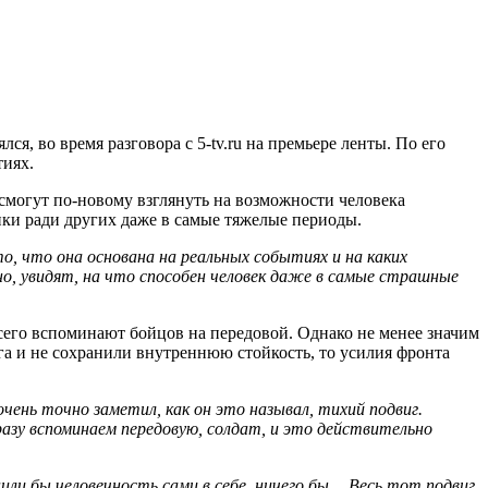
, во время разговора с 5-tv.ru на премьере ленты. По его
тиях.
 смогут по-новому взглянуть на возможности человека
пки ради других даже в самые тяжелые периоды.
, что она основана на реальных событиях и на каких
о, увидят, на что способен человек даже в самые страшные
всего вспоминают бойцов на передовой. Однако не менее значим
уга и не сохранили внутреннюю стойкость, то усилия фронта
чень точно заметил, как он это называл, тихий подвиг.
азу вспоминаем передовую, солдат, и это действительно
анили бы человечность сами в себе, ничего бы… Весь тот подвиг