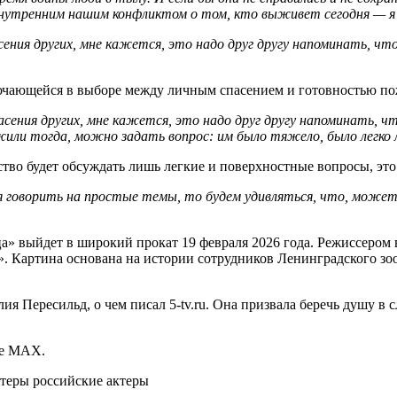
внутренним нашим конфликтом о том, кто выживет сегодня — я 
ения других, мне кажется, это надо друг другу напоминать, чт
лючающейся в выборе между личным спасением и готовностью по
сения других, мне кажется, это надо друг другу напоминать, ч
или тогда, можно задать вопрос: им было тяжело, было легко 
ство будет обсуждать лишь легкие и поверхностные вопросы, это
я говорить на простые темы, то будем удивляться, что, может
а» выйдет в широкий прокат 19 февраля 2026 года. Режиссером
. Картина основана на истории сотрудников Ленинградского зоо
ия Пересильд, о чем писал 5-tv.ru. Она призвала беречь душу в
ре MAX.
теры российские актеры