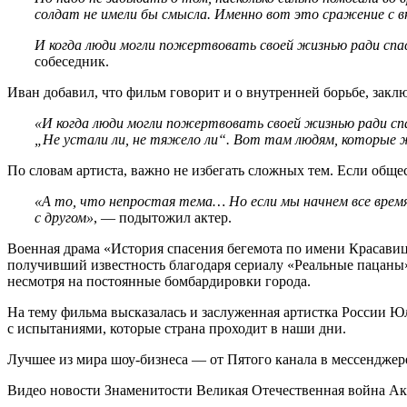
солдат не имели бы смысла. Именно вот это сражение с 
И когда люди могли пожертвовать своей жизнью ради спас
собеседник.
Иван добавил, что фильм говорит и о внутренней борьбе, зак
«И когда люди могли пожертвовать своей жизнью ради спа
„Не устали ли, не тяжело ли“. Вот там людям, которые ж
По словам артиста, важно не избегать сложных тем. Если обще
«А то, что непростая тема… Но если мы начнем все врем
с другом»
, — подытожил актер.
Военная драма «История спасения бегемота по имени Красавиц
получивший известность благодаря сериалу «Реальные пацаны»
несмотря на постоянные бомбардировки города.
На тему фильма высказалась и заслуженная артистка России Юл
с испытаниями, которые страна проходит в наши дни.
Лучшее из мира шоу-бизнеса — от Пятого канала в мессендже
Видео новости Знаменитости Великая Отечественная война Ак