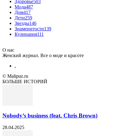
Здоровье
503
Мода
487
Дом
417
Дети
259
Звезды
146
Знаменитости
139
Кулинария
111
О нас
Женский журнал. Все о моде и красоте
.
© Malipuz.ru
БОЛЬШЕ ИСТОРИЙ
Nobody’s business (feat. Chris Brown)
28.04.2025