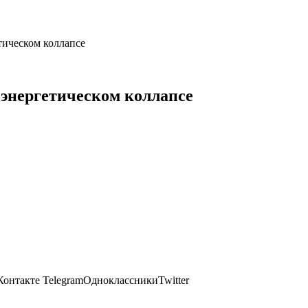
тическом коллапсе
 энергетическом коллапсе
онтакте TelegramОдноклассникиTwitter