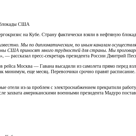
й блокады США
окризис на Кубе. Страну фактически взяли в нефтяную блокаду
известно. Мы по дипломатическим, по иным каналам осуществл
ны США приносят много трудностей для страны. Мы проговари
и»
, — рассказал пресс-секретарь президента России Дмитрий Пес
 рейса Москва — Гавана высадили из самолета прямо перед взле
как минимум, еще месяц. Перевозчики срочно правят расписание
рые отели из-за проблем с электроснабжением прекратили работу
сле захвата американскими военными президента Мадуро постав