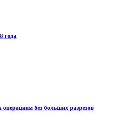
8 года
 операциям без больших разрезов