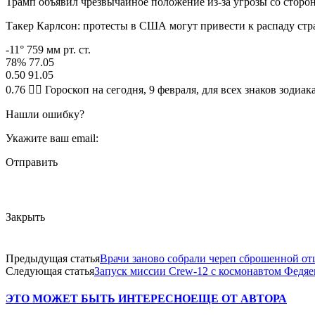
Трамп объявил чрезвычайное положение из-за угрозы со стор
Такер Карлсон: протесты в США могут привести к распаду ст
-11° 759 мм рт. ст.
78% 77.05
0.50 91.05
0.76 🧙‍♀ Гороскоп на сегодня, 9 февраля, для всех знаков зодиак
Нашли ошибку?
Укажите ваш email:
Отправить
Закрыть
Предыдущая статья
Врачи заново собрали череп сброшенной отц
Следующая статья
Запуск миссии Crew-12 с космонавтом Федя
ЭТО МОЖЕТ БЫТЬ ИНТЕРЕСНО
ЕЩЕ ОТ АВТОРА