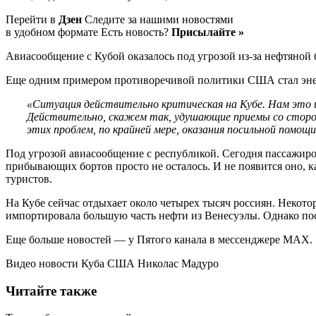
Перейти в
Дзен
Следите за нашими новостями
в удобном формате Есть новость?
Присылайте »
Авиасообщение с Кубой оказалось под угрозой из-за нефтяно
Еще одним примером противоречивой политики США стал энерг
«Ситуация действительно критическая на Кубе. Нам это 
Действительно, скажем так, удушающие приемы со сторо
этих проблем, по крайней мере, оказания посильной помощ
Под угрозой авиасообщение с республикой. Сегодня пассажиров
прибывающих бортов просто не осталось. И не появится оно, 
туристов.
На Кубе сейчас отдыхает около четырех тысяч россиян. Некото
импортировала большую часть нефти из Венесуэлы. Однако по
Еще больше новостей — у Пятого канала в мессенджере MAX.
Видео новости Куба США Николас Мадуро
Читайте также