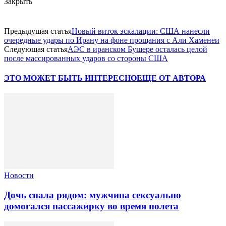
Закрыть
Предыдущая статья
Новый виток эскалации: США нанесли
очередные удары по Ирану на фоне прощания с Али Хаменеи
Следующая статья
АЭС в иранском Бушере осталась целой
после массированных ударов со стороны США
ЭТО МОЖЕТ БЫТЬ ИНТЕРЕСНО
ЕЩЕ ОТ АВТОРА
Новости
Дочь спала рядом: мужчина сексуально
домогался пассажирку во время полета