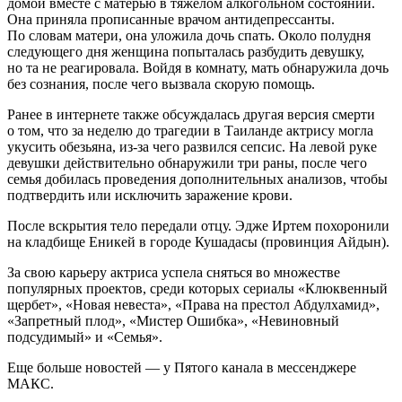
домой вместе с матерью в тяжелом алкогольном состоянии.
Она приняла прописанные врачом антидепрессанты.
По словам матери, она уложила дочь спать. Около полудня
следующего дня женщина попыталась разбудить девушку,
но та не реагировала. Войдя в комнату, мать обнаружила дочь
без сознания, после чего вызвала скорую помощь.
Ранее в интернете также обсуждалась другая версия смерти
о том, что за неделю до трагедии в Таиланде актрису могла
укусить обезьяна, из-за чего развился сепсис. На левой руке
девушки действительно обнаружили три раны, после чего
семья добилась проведения дополнительных анализов, чтобы
подтвердить или исключить заражение крови.
После вскрытия тело передали отцу. Эдже Иртем похоронили
на кладбище Еникей в городе Кушадасы (провинция Айдын).
За свою карьеру актриса успела сняться во множестве
популярных проектов, среди которых сериалы «Клюквенный
щербет», «Новая невеста», «Права на престол Абдулхамид»,
«Запретный плод», «Мистер Ошибка», «Невиновный
подсудимый» и «Семья».
Еще больше новостей — у Пятого канала в мессенджере
МАКС.