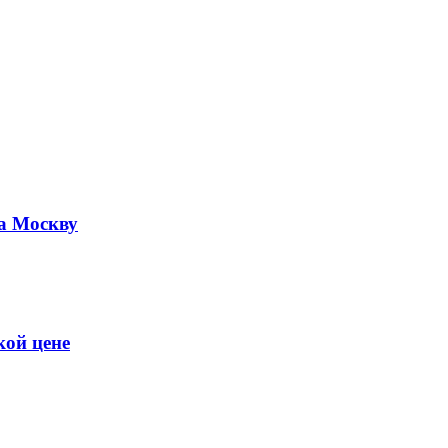
а Москву
кой цене