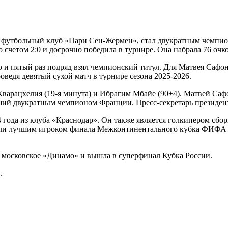
футбольный клуб «Пари Сен-Жермен», стал двукратным чемпион
 счетом 2:0 и досрочно победила в турнире. Она набрала 76 очк
 и пятый раз подряд взял чемпионский титул. Для Матвея Сафоно
роведя девятый сухой матч в турнире сезона 2025-2026.
варацхелия (19-я минута) и Ибрагим Мбайе (90+4). Матвей Са
ший двукратным чемпионом Франции. Пресс-секретарь президент
 года из клуба «Краснодар». Он также является голкипером сбо
знали лучшим игроком финала Межконтинентального кубка ФИФА 
а московское «Динамо» и вышла в суперфинал Кубка России.
.