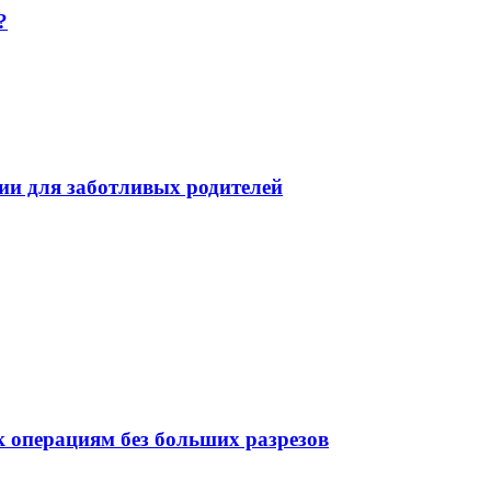
?
ции для заботливых родителей
 операциям без больших разрезов