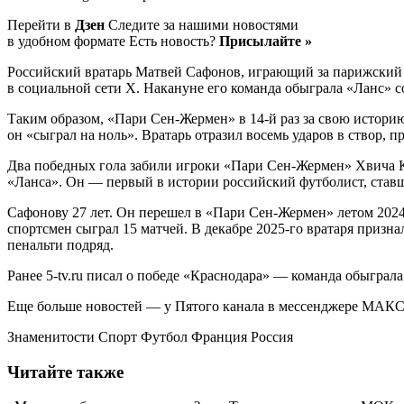
Перейти в
Дзен
Следите за нашими новостями
в удобном формате Есть новость?
Присылайте »
Российский вратарь Матвей Сафонов, играющий за парижский 
в социальной сети Х. Накануне его команда обыграла «Ланс» со
Таким образом, «Пари Сен-Жермен» в 14-й раз за свою историю
он «сыграл на ноль». Вратарь отразил восемь ударов в створ, п
Два победных гола забили игроки «Пари Сен-Жермен» Хвича К
«Ланса». Он — первый в истории российский футболист, став
Сафонову 27 лет. Он перешел в «Пари Сен-Жермен» летом 2024
спортсмен сыграл 15 матчей. В декабре 2025-го вратаря при
пенальти подряд.
Ранее 5-tv.ru писал о победе «Краснодара» — команда обыграл
Еще больше новостей — у Пятого канала в мессенджере МАКС
Знаменитости Спорт Футбол Франция Россия
Читайте также