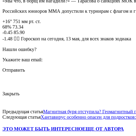
«Мы что, в борщ им нагадили?» — Тарасова о санкциях МОК 
Российских юниоров ММА допустили к турнирам с флагом и 
+16° 751 мм рт. ст.
68% 73.34
-0.45 85.90
-1.48 🧙‍♀ Гороскоп на сегодня, 13 мая, для всех знаков зодиака
Нашли ошибку?
Укажите ваш email:
Отправить
Закрыть
Предыдущая статья
Магнитная буря отступила? Геомагнитный п
Следующая статья
Хантавирус особенно опасен для подростков
ЭТО МОЖЕТ БЫТЬ ИНТЕРЕСНО
ЕЩЕ ОТ АВТОРА