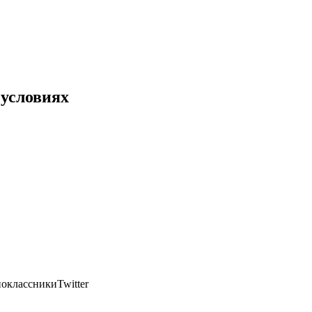
 условиях
оклассникиTwitter