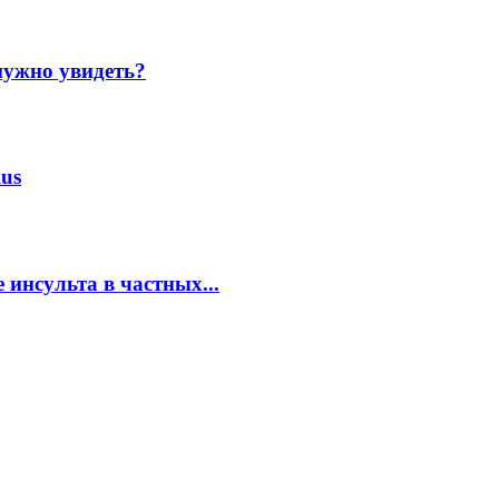
нужно увидеть?
us
 инсульта в частных...