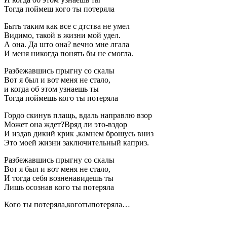
Тогда поймеш кого ты потеряла
Быть таким как все с дтства не умел
Видимо, такой в жизни мой удел.
А она. Да што она? вечно мне лгала
И меня никогда понять бы не смогла.
Разбежавшись прыгну со скалы
Вот я был и вот меня не стало,
и когда об этом узнаешь ты
Тогда поймешь кого ты потеряла
Гордо скинув плащь, вдаль направлю взор
Может она ждет?Вряд ли это-вздор
И издав дикий крик ,камнем брошусь вниз
Это моей жизни заключительный каприз.
Разбежавшись прыгну со скалы
Вот я был и вот меня не стало,
И тогда себя возненавидешь ты
Лишь осознав кого ты потеряла
Кого ты потеряла,коготыпотеряла…