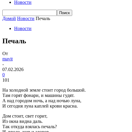
Новости
Домой
Новости
Печаль
Новости
Печаль
От
mavit
-
07.02.2026
0
101
На холодной земле стоит город большой.
Там горят фонари, и машины гудят.
А над городом ночь, а над ночью луна,
И сегодня луна каплей крови красна.
Дом стоит, свет горит,
Из окна видна даль.
Так откуда взялась печаль?
И, вроде, жив и здоров,