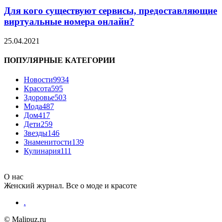
Для кого существуют сервисы, предоставляющие
виртуальные номера онлайн?
25.04.2021
ПОПУЛЯРНЫЕ КАТЕГОРИИ
Новости
9934
Красота
595
Здоровье
503
Мода
487
Дом
417
Дети
259
Звезды
146
Знаменитости
139
Кулинария
111
О нас
Женский журнал. Все о моде и красоте
.
© Malipuz.ru