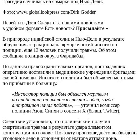
Трагедия случилась на ярмарке под Нью-Дели.
Фото: www.globallookpress.com/Dirk Godder
Перейти в
Дзен
Следите за нашими новостями
в удобном формате Есть новость?
Присылайте »
В пригороде индийской столицы Нью-Дели в результате
обрушения аттракциона на ярмарке погиб инспектор
полиции, еще 13 человек получили травмы. Об этом
сообщила полиция округа Фаридабад.
По данным правоохранительных органов, пострадавших
оперативно доставили в медицинские учреждения бригадами
скорой помощи. Инспектор полиции был объявлен мертвым
по прибытии в больницу.
«Инспектор полиции был объявлен мертвым
по прибытии; он пытался спасти людей, когда
аттракцион начал падать»
, — уточнил комиссар
полиции Аюш Синхи в соцсети X (бывш. Twitter).
Следствие установило, что полицейский получил
смертельные травмы в результате удара элементом
конструкции по голове. По факту произошедшего возбуждено
уголовное дело в отношении оператора аттракциона.