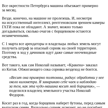
Все окрестности Петербурга машина объезжает примерно
за месяц.
Везде, конечно, на машине не пролезешь. И, несмотря
на искусственный интеллект, рентгеновским зрением камеры
ГАТИ пока не обладают. А значит, можно только
догадываться, сколько очагов с борщевиком остаются
незамеченными.
С 1 марта все арендаторы и владельцы любых земель могут
получить штраф за опасный сорняк на своей территории.
Поэтому в ход у дачников идут даже самые неочевидные
средства.
Вот такого, как сам Николай называет, «Кракена» заказал
из Китая. Обжигающего сока сорняка вездеход не боится.
«Весит она примерно полтонны, радиус обработки у нее
около километра. Я завариваю себе чаек и наблюдаю
за тем, как эта чудо-машина косит мой борщевик», —
поделился владелец земельного участка Николай
Федоров.
Косит раз в год, когда борщевик наберет бутоны, перед самым
выпуском семян. Визуально сорняк исчезает, но не погибает.