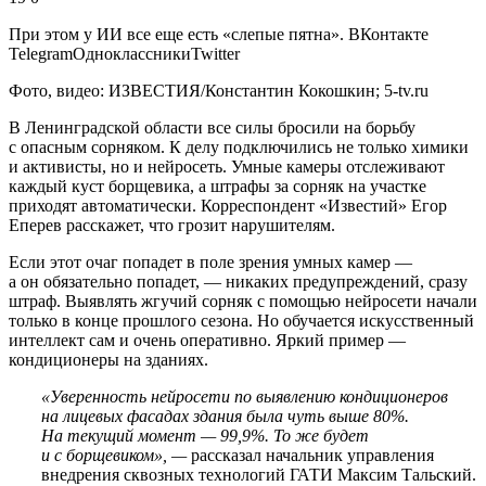
При этом у ИИ все еще есть «слепые пятна».
ВКонтакте
TelegramОдноклассникиTwitter
Фото, видео: ИЗВЕСТИЯ/Константин Кокошкин; 5-tv.ru
В Ленинградской области все силы бросили на борьбу
с опасным сорняком. К делу подключились не только химики
и активисты, но и нейросеть. Умные камеры отслеживают
каждый куст борщевика, а штрафы за сорняк на участке
приходят автоматически. Корреспондент «Известий» Егор
Еперев расскажет, что грозит нарушителям.
Если этот очаг попадет в поле зрения умных камер —
а он обязательно попадет, — никаких предупреждений, сразу
штраф. Выявлять жгучий сорняк с помощью нейросети начали
только в конце прошлого сезона. Но обучается искусственный
интеллект сам и очень оперативно. Яркий пример —
кондиционеры на зданиях.
«Уверенность нейросети по выявлению кондиционеров
на лицевых фасадах здания была чуть выше 80%.
На текущий момент — 99,9%. То же будет
и с борщевиком», —
рассказал начальник управления
внедрения сквозных технологий ГАТИ Максим Тальский.