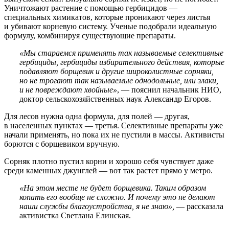
Уничтожают растение с помощью гербицидов —
специальных химикатов, которые проникают через листья
и убивают корневую систему. Ученые подобрали идеальную
формулу, комбинируя существующие препараты.
«Мы стараемся применять так называемые селективные
гербициды, гербициды избирательного действия, которые
подавляют борщевик и другие широколистные сорняки,
но не трогают так называемые однодольные, или злаки,
и не повреждают хвойные»
, — пояснил начальник НИО,
доктор сельскохозяйственных наук Александр Егоров.
Для лесов нужна одна формула, для полей — другая,
в населенных пунктах — третья. Селективные препараты уже
начали применять, но пока их не пустили в массы. Активисты
борются с борщевиком вручную.
Сорняк плотно пустил корни и хорошо себя чувствует даже
среди каменных джунглей — вот так растет прямо у метро.
«На этом месте не будет борщевика. Таким образом
копать его вообще не сложно. И почему это не делают
наши службы благоустройства, я не знаю»,
— рассказала
активистка Светлана Елинская.