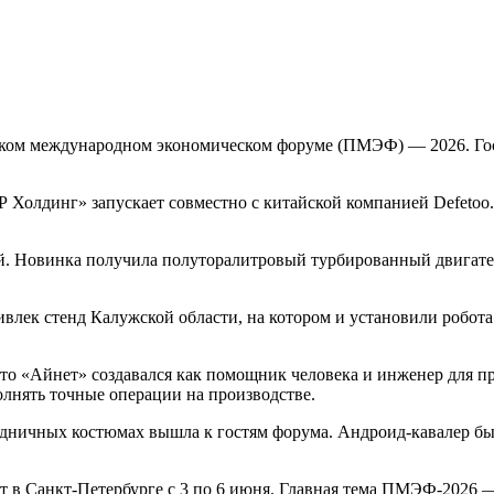
гском международном экономическом форуме (ПМЭФ) — 2026. Го
ГР Холдинг» запускает совместно с китайской компанией Defeto
блей. Новинка получила полуторалитровый турбированный двига
влек стенд Калужской области, на котором и установили робота
что «Айнет» создавался как помощник человека и инженер для п
олнять точные операции на производстве.
аздничных костюмах вышла к гостям форума. Андроид-кавалер был
 в Санкт-Петербурге с 3 по 6 июня. Главная тема ПМЭФ-2026 