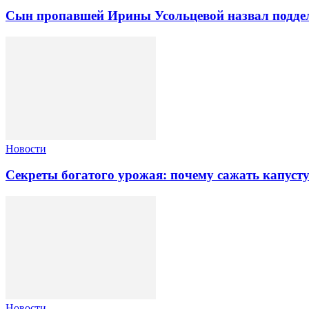
Сын пропавшей Ирины Усольцевой назвал подделк
Новости
Секреты богатого урожая: почему сажать капуст
Новости