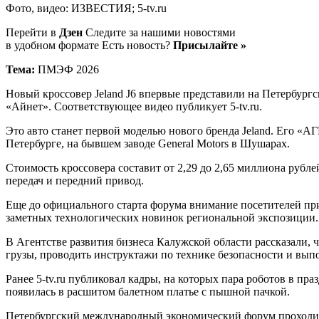
Фото, видео: ИЗВЕСТИЯ; 5-tv.ru
Перейти в
Дзен
Следите за нашими новостями
в удобном формате Есть новость?
Присылайте »
Тема:
ПМЭФ 2026
Новый кроссовер Jeland J6 впервые представили на Петербур
«Айнет». Соответствующее видео публикует 5-tv.ru.
Это авто станет первой моделью нового бренда Jeland. Его «А
Петербурге, на бывшем заводе General Motors в Шушарах.
Стоимость кроссовера составит от 2,29 до 2,65 миллиона ру
передач и передний привод.
Еще до официального старта форума внимание посетителей при
заметных технологических новинок региональной экспозиции.
В Агентстве развития бизнеса Калужской области рассказали, 
грузы, проводить инструктажи по технике безопасности и вып
Ранее 5-tv.ru публиковал кадры, на которых пара роботов в пр
появилась в расшитом балетном платье с пышной пачкой.
Петербургский международный экономический форум проходит