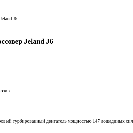
eland J6
совер Jeland J6
люзив
ровый турбированный двигатель мощностью 147 лошадиных сил