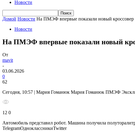
Новости
Домой
Новости
На ПМЭФ впервые показали новый кроссовер J
Новости
На ПМЭФ впервые показали новый крос
От
mavit
-
03.06.2026
0
62
Сегодня, 10:57 | Мария Гоманюк Мария Гоманюк ПМЭФ Экск
12 0
Автомобиль представил робот. Машина получила полуторалит
TelegramОдноклассникиTwitter