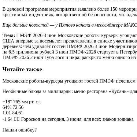
В деловой программе мероприятия заявлено более 150 мероприя
креативных индустриях, лекарственной безопасности, молодеж
Еще больше новостей — у Пятого канала в мессенджере МАКС
Тема:
ПМЭФ 2026 3 июн Московские роботы-курьеры угощают
США впервые за восемь лет представлены в списке участник
деревьев: чем удивляет гостей ПМЭФ-2026 3 июн Модернизир
на 6,5 триллиона рублей 3 июн ПМЭФ-2026 стартует в Петербур
ПМЭФ-2026 2 июн Губа лося и икра: раскрыто меню одного 
Читайте также
Московские роботы-курьеры угощают гостей ПМЭФ печеньем
Необычные блюда за миллиарды: меню ресторана «Кубань» дл
+18° 765 мм рт. ст.
64% 72.56
1.01 84.61
-1.64 🧙‍♀ Гороскоп на сегодня, 3 июня, для всех знаков зодиака
Нашли ошибку?