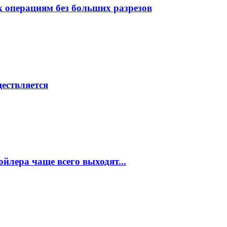
 операциям без больших разрезов
ествляется
ойлера чаще всего выходят...