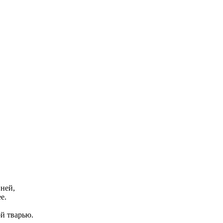
 ней,
е.
й тварью.