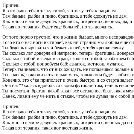
Припев:
Я затолкаю тебя в тачку силой, я отвезу тебя к пацанам
Там банька, рыбка и пиво, братишка, я тебе сдохнуть не дам.
Как много в мире девушек красивых, искренних, верных, да, и
Такая вот терапия, будет еще больней, но ты держись.
От того порою грустно, что в жизни бывает, много несправедл
Того кто о нас ноги вытирает, как ни странно мы любим еще си
Ты будешь вырываться и бежать к ней, я тебя крепко свяжу,
Ты сколько лет доверял ей напрасно, теперь, братишка, доверьс
Сколько с тобой изведаем стран, сколько с тобой заработаем баб
Сколько с тобой попробуем баб: азиаток, метисок, мулаток.
Теперь ты знаешь, что от них ожидать, не попадешься больше в
Ты знаешь, в жизни есть только мать, только она будет любить 
Конечно, это с*ка приползет и очень быстро, и со старта зальет
Она нат**халась вдоволь со своим футболистом, теперь ей хоче
Ты посмотри, братан, какой закат все остальное, брат, такая мел
Санёк, ливни ему че-нить в стакан, чтобы не думал че с собой д
Припев:
Я затолкаю тебя в тачку силой, я отвезу тебя к пацанам
Там банька, рыбка и пиво, братишка, я тебе сдохнуть не дам.
Как много в мире девушек красивых, искренних, верных да и 
Такая вот терапия, такая вот жесткая жизнь.