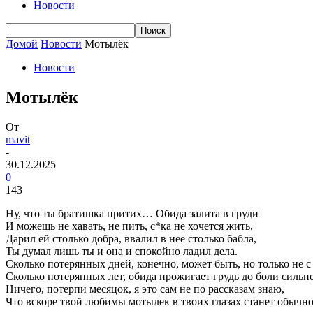
Новости
Домой
Новости
Мотылёк
Новости
Мотылёк
От
mavit
-
30.12.2025
0
143
Ну, что ты братишка притих… Обида залита в груди
И можешь не хавать, не пить, с*ка не хочется жить,
Дарил ей столько добра, ввалил в нее столько бабла,
Ты думал лишь ты и она и спокойно ладил дела.
Сколько потерянных дней, конечно, может быть, но только не с
Сколько потерянных лет, обида прожигает грудь до боли сильне
Ничего, потерпи месяцок, я это сам не по рассказам знаю,
Что вскоре твой любимы мотылек в твоих глазах станет обычно