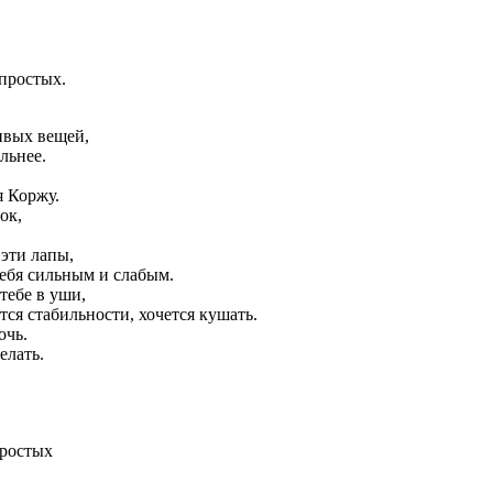
 простых.
ивых вещей,
льнее.
я Коржу.
ок,
 эти лапы,
тебя сильным и слабым.
 тебе в уши,
тся стабильности, хочется кушать.
очь.
елать.
простых