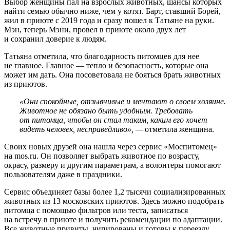
Выбор женщины пал на взрослых животных, шансы которых
найти семью обычно ниже, чем у котят. Барт, ставший Борей,
жил в приюте с 2019 года и сразу пошел к Татьяне на руки.
Мэн, теперь Мэни, провел в приюте около двух лет
и сохранил доверие к людям.
Татьяна отметила, что благодарность питомцев для нее
не главное. Главное — тепло и безопасность, которые она
может им дать. Она посоветовала не бояться брать животных
из приютов.
«Они спокойные, отзывчивые и мечтают о своем хозяине.
Животное не обязано быть удобным. Требовать
от питомца, чтобы он стал таким, каким его хочет
видеть человек, несправедливо», —
отметила женщина.
Своих новых друзей она нашла через сервис «Моспитомец»
на mos.ru. Он позволяет выбрать животное по возрасту,
окрасу, размеру и другим параметрам, а волонтеры помогают
пользователям даже в праздники.
Сервис объединяет базы более 1,2 тысячи социализированных
животных из 13 московских приютов. Здесь можно подобрать
питомца с помощью фильтров или теста, записаться
на встречу в приюте и получить рекомендации по адаптации.
Все животные привиты, чипированы и готовы к переезду