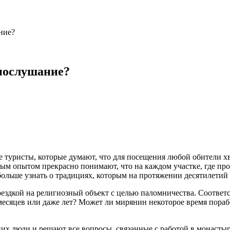
ние?
 послушание?
е туристы, которые думают, что для посещения любой обители х
м опытом прекрасно понимают, что на каждом участке, где пров
 больше узнать о традициях, которым на протяжении десятилетий
оездкой на религиозный объект с целью паломничества. Соответс
месяцев или даже лет? Может ли мирянин некоторое время порабо
 них люди и решают все вопросы, связанные с работой в монаст