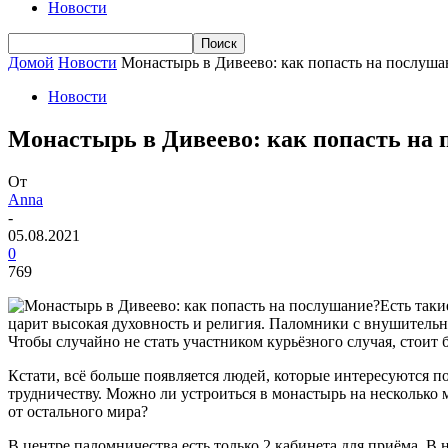
Новости
Домой
Новости
Монастырь в Дивеево: как попасть на послуша
Новости
Монастырь в Дивеево: как попасть на
От
Anna
-
05.08.2021
0
769
Есть таки
царит высокая духовность и религия.
Паломники с внушительны
Чтобы случайно не стать участником курьёзного случая, стоит
Кстати, всё больше появляется людей, которые интересуются п
трудничеству. Можно ли устроиться в монастырь на несколько 
от остального мира?
В центре паломничества есть только 2 кабинета для приёма. В