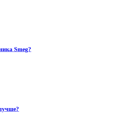
йника Smeg?
 лучше?