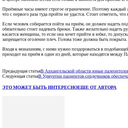
Приёмные часы имеют строгое ограничение. Поэтому каждый ж
что с первого раза туда пройти не удастся. Стоит отметить, чт
Если человек собирается пойти на приём, он должен надеть п
обязательно стоит надевать брюки. Также желательно надеть ру
касается женщины, то если она хочет прийти в юбке, то допуск
запрещается оголение плеч. Голова тоже должна быть покрыта.
Входя к монахиням, с ними нужно поздороваться в подобающей м
приходит на приём в один из дней, которые находятся между Па
Предыдущая статья
В Архангельской области юные палеонтоло
Следующая статья
В Удмуртии пациентов-сердечников обеспеч
ЭТО МОЖЕТ БЫТЬ ИНТЕРЕСНО
ЕЩЕ ОТ АВТОРА