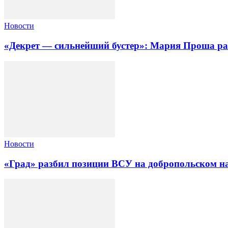
Новости
«Декрет — сильнейший бустер»: Мария Проша рас
Новости
«Град» разбил позиции ВСУ на добропольском н