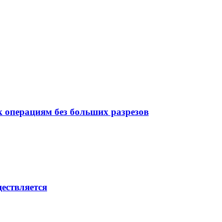
 операциям без больших разрезов
ествляется