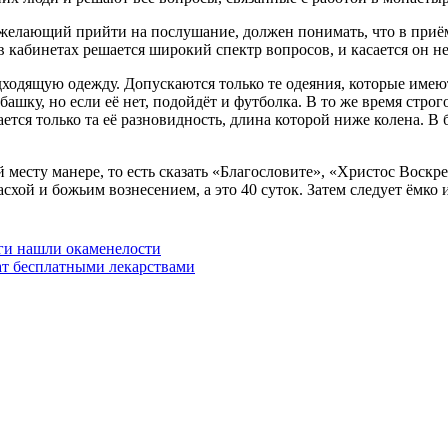
елающий прийти на послушание, должен понимать, что в приёмны
о в кабинетах решается широкий спектр вопросов, и касается он н
одходящую одежду. Допускаются только те одеяния, которые име
башку, но если её нет, подойдёт и футболка. В то же время строг
ается только та её разновидность, длина которой ниже колена. В
есту манере, то есть сказать «Благословите», «Христос Воскрес
схой и божьим вознесением, а это 40 суток. Затем следует ёмко 
ги нашли окаменелости
ат бесплатными лекарствами