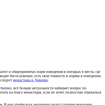
ватит и общепринятых норм поведения в поездках в места, где
одят богослужение, есть свои тонкости и нормы в поведении.
 следует
монастырь в Дивеево
.
твенно, всё больше актуальности набирает вопрос по
тать на благо монастыря, если не хочет полностью отрекаться
ыре. В них приём всех желающих ведут старшие монахини.