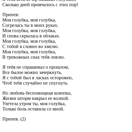
Сколько дней промчалось с этих пор!
Припев:
Моя голубка, моя голубка,
Согрелась ты в моих руках.
Моя голубка, моя голубка,
И снова скрылась в облаках.
Моя голубка, моя голубка,
С тобой я словно во хмелю.
Моя голубка, моя голубка,
В тревожных снах тебя ловлю.
Я тебя не спрашивал о прошлом,
Все былое можно зачеркнуть.
Я с тобой был в ласках осторожен,
Чтоб тебя случайно не спугнуть.
Но любовь беспомощная шлюпка,
Жизни шторм накрыл ее волной.
Улетела утром ты, моя голубка,
Только боль оставила со мной.
Припев. (2)