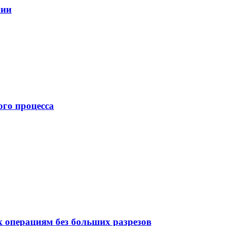
мии
ого процесса
 операциям без больших разрезов