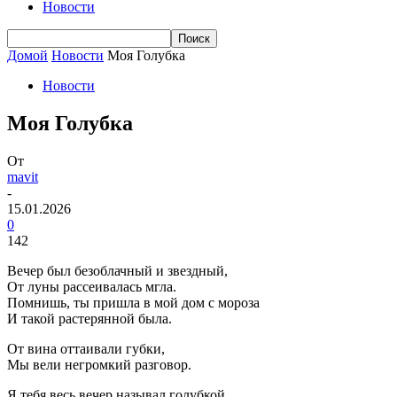
Новости
Домой
Новости
Моя Голубка
Новости
Моя Голубка
От
mavit
-
15.01.2026
0
142
Вечер был безоблачный и звездный,
От луны рассеивалась мгла.
Помнишь, ты пришла в мой дом с мороза
И такой растерянной была.
От вина оттаивали губки,
Мы вели негромкий разговор.
Я тебя весь вечер называл голубкой,