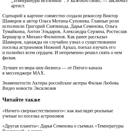
„Температура Вселенной“. У каждого своя»
, — заключил
артист.
Сценарий к картине совместно создали режиссер Виктор
Шамиров и автор Ольга Мотина-Супонева. Главные роли
исполнили Григорий Сиятвинда, Дарья Семенова, Ольга
Тумайкина, Антон Эльдаров, Александра Серзина, Ростислав
Бершауэр и Михаил Филиппов. Как ранее рассказал
Шамиров, однажды он случайно узнал о существовании
поселка астрономов Нижний Архыз, поехал изучать его
и полюбил всем сердцем. И непременно решил снять о нем
фильм.
Лучшее из мира шоу-бизнеса — от Пятого канала
в мессенджере MAX.
Знаменитости Актеры российские актеры Фильм Любовь
Видео новости Эксклюзив
Читайте также
«Ничего сверхъестественного»: как выглядят реальные
ученые из поселка астрономов
«Другая планета»: Дарья Семенова о съемках «Температуры