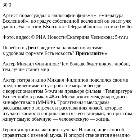
30 0
Артист порассуждал о философии фильма «Температура
Вселенной», но градус собственной вселенной он знает уже
давно.
Эксклюзив ВКонтакте TelegramОдноклассникиTwitter
Фото, видео: © РИА Новости/Екатерина Чеснокова; 5-tv.ru
Перейти в
Дзен
Следите за нашими новостями
в удобном формате Есть новость?
Присылайте »
Актер Михаил Филиппов: Чем больше будет вокруг любви,
тем лучше станет мир
Актер театра и кино Михаил Филиппов поделился своими
представлениями об устройстве мира в беседе
с корреспондентом 5-tv.ru на премьере фильма «Температура
Вселенной» в рамках 48-го Московского международного
кинофестиваля (ММКФ). Трогательная мелодрама
рассказывает о встречах и расставаниях людей, которые
изучают космос и соприкасаются с его тайнами, но при этом
живут самую обычную — человеческую — жизнь.
Героиня картины, женщина-ученая Наташа, ищет способ
справиться с изменой мужа. И опорой становится внезапно