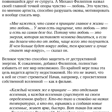
появившийся друг ее супруга. А Михаил Филиппов назвал
своей главной точкой опоры чувство — любовь. Это чувство,
по мнению артиста, способно разрушать оковы, мотивировать
и вообще спасать мир.
«Мне кажется, что самое в принципе главное в жизни —
это любовь… У меня есть ощущение, что любовь — это
и есть на самом деле бог. Потому что любовь — это
энергия, которая заставляет человека двигаться, и если
мы делаем что-то от любви, чаще всего это получается.
И чем больше будет вокруг любви, тем красивее и лучше
станет мир вокруг»
, — сказал он.
Великое чувство способно защитить от деструктивной
энергии. К сожалению, добавил Филиппов, полностью
избавить от нее мир невозможно. По крайней мере пока эта
цель видится артисту недостижимой. Но это не значит, что
к ней не стоит стремиться! Начав, например, с просветления
собственной вселенной — как в фильме.
«Каждый человек же в принципе — это отдельная
вселенная, и каждая вселенная существует на своем
определенном градусе. Кто-то тихо и спокойно на низких
температурах, а кто-то, взрываясь и создавая новые
вселенные, живет ярко, быстро. Вот такая для меня