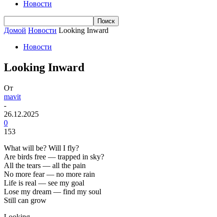
Новости
Домой
Новости
Looking Inward
Новости
Looking Inward
От
mavit
-
26.12.2025
0
153
What will be? Will I fly?
Are birds free — trapped in sky?
All the tears — all the pain
No more fear — no more rain
Life is real — see my goal
Lose my dream — find my soul
Still can grow
Looking