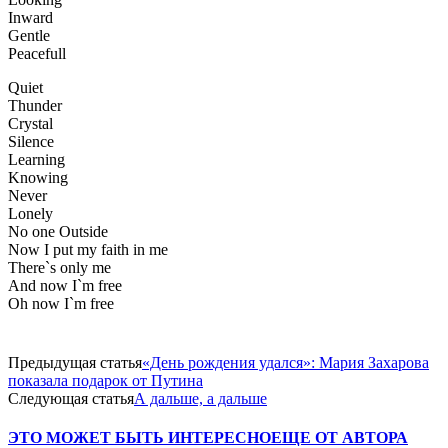
Inward
Gentle
Peacefull
Quiet
Thunder
Crystal
Silence
Learning
Knowing
Never
Lonely
No one Outside
Now I put my faith in me
There`s only me
And now I`m free
Oh now I`m free
Предыдущая статья
«День рождения удался»: Мария Захарова
показала подарок от Путина
Следующая статья
А дальше, а дальше
ЭТО МОЖЕТ БЫТЬ ИНТЕРЕСНО
ЕЩЕ ОТ АВТОРА