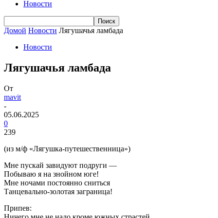
Новости
Домой
Новости
Лягушачья ламбада
Новости
Лягушачья ламбада
От
mavit
-
05.06.2025
0
239
(из м/ф «Лягушка-путешественница»)
Мне пускай завидуют подруги —
Побываю я на знойном юге!
Мне ночами постоянно сниться
Танцевально-золотая заграница!
Припев:
Ничего мне не надо кроме южных страстей