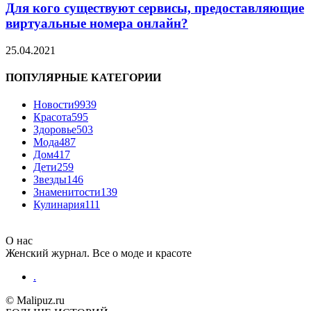
Для кого существуют сервисы, предоставляющие
виртуальные номера онлайн?
25.04.2021
ПОПУЛЯРНЫЕ КАТЕГОРИИ
Новости
9939
Красота
595
Здоровье
503
Мода
487
Дом
417
Дети
259
Звезды
146
Знаменитости
139
Кулинария
111
О нас
Женский журнал. Все о моде и красоте
.
© Malipuz.ru