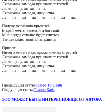
Лягушачья ламбада приглашает гостей
Ля-ля, гу-гу, ша-ша, ча-ча.
Лягушачья ламбада, лягушачья
Ла — ла — ла — ла — ла — ла — ла — ла.
Полечу лягушкою крылатой
В край мечты веселый и богатый!
Мне всегда отныне будет сниться
Танцевально-золотая заграница.
Припев:
Ничего мне не надо кроме южных страстей
Лягушачья ламбада приглашает гостей
Ля-ля, гу-гу, ша-ша, ча-ча.
Лягушачья ламбада, лягушачья
Ла — ла — ла — ла — ла — ла — ла — ла.
Предыдущая статья
Scared To Death
Следующая статья
Старое Кафе
ЭТО МОЖЕТ БЫТЬ ИНТЕРЕСНО
ЕЩЕ ОТ АВТОРА